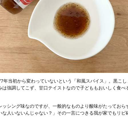
977年当初から変わっていないという「和風スパイス」。黒こ
みは強調してこず、甘口テイストなので子どももおいしく食べ
レッシング味なのですが、一般的なものより酸味がたっておら
いな人いないんじゃない？」その一言につきる我が家でもリピ