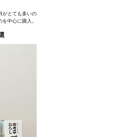
料がとても多いの
のを中心に購入。
選