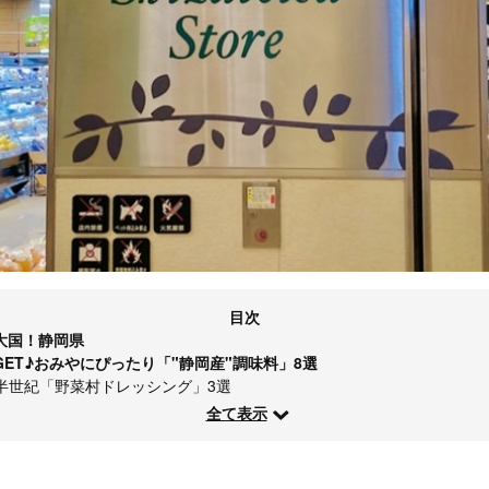
目次
大国！静岡県
ET♪おみやにぴったり「"静岡産"調味料」8選
半世紀「野菜村ドレッシング」3選
全て表示