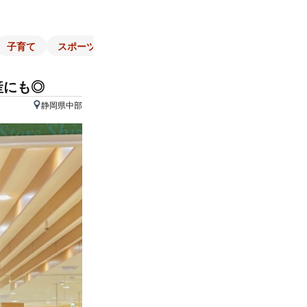
子育て
スポーツ
くらし
マネー
チラシ
自治体
産にも◎
静岡県中部