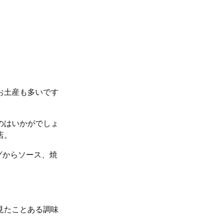
お土産も多いです
のはいかがでしょ
店。
グからソース、焼
見たことある調味