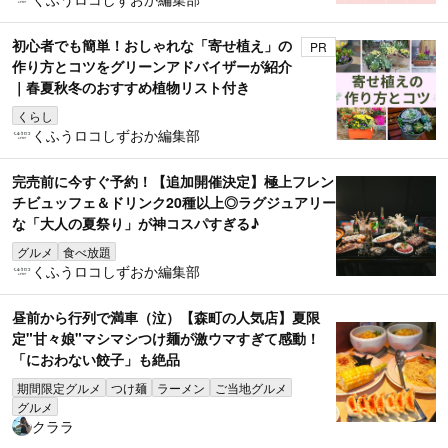
初心者でも簡単！おしゃれな「寄せ植え」の
PR
作り方とコツをグリーンアドバイザーが紹介
｜春夏秋冬のおすすめ植物リスト付き
くらし
くふうロコしずおか編集部
完売前に今すぐ予約！【追加開催決定】極上フレン
チビュッフェ＆ドリンク20種以上◎ラグジュアリー
な「大人の夏祭り」が神コスパすぎる♪
グルメ
食べ放題
くふうロコしずおか編集部
昼前から行列で満車（泣）【森町の人気店】夏限
定"甘々娘"マシマシつけ麺が激ウマすぎて感動！
「におわない餃子」も絶品
期間限定グルメ
つけ麺
ラーメン
ご当地グルメ
グルメ
クララ