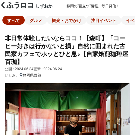
しずおか
静岡の"役立つ"情報、毎日発信！
すべて
グルメ
観光・おでかけ
注目イベント
イベ
非日常体験したいならココ！【森町】「コー
ヒー好きは行かないと損」自然に囲まれた古
民家カフェでホッとひと息♪【自家焙煎珈琲屋
百珈】
公開 : 2024.06.24
更新 : 2024.06.24
いとお。
静岡県西部