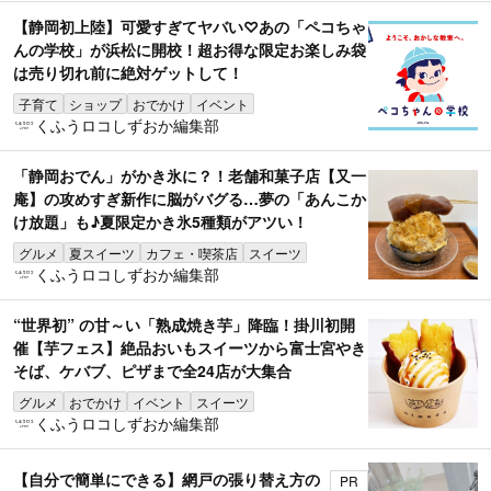
【静岡初上陸】可愛すぎてヤバい♡あの「ペコちゃ
んの学校」が浜松に開校！超お得な限定お楽しみ袋
は売り切れ前に絶対ゲットして！
子育て
ショップ
おでかけ
イベント
くふうロコしずおか編集部
「静岡おでん」がかき氷に？！老舗和菓子店【又一
庵】の攻めすぎ新作に脳がバグる…夢の「あんこか
け放題」も♪夏限定かき氷5種類がアツい！
グルメ
夏スイーツ
カフェ・喫茶店
スイーツ
くふうロコしずおか編集部
“世界初” の甘～い「熟成焼き芋」降臨！掛川初開
催【芋フェス】絶品おいもスイーツから富士宮やき
そば、ケバブ、ピザまで全24店が大集合
グルメ
おでかけ
イベント
スイーツ
くふうロコしずおか編集部
【自分で簡単にできる】網戸の張り替え方の
PR