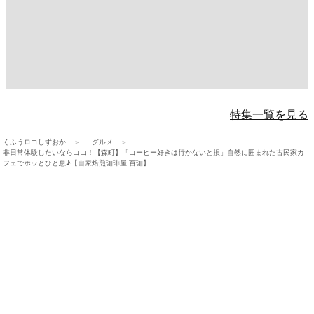
特集一覧を見る
くふうロコしずおか
グルメ
非日常体験したいならココ！【森町】「コーヒー好きは行かないと損」自然に囲まれた古民家カ
フェでホッとひと息♪【自家焙煎珈琲屋 百珈】