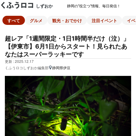
しずおか
静岡の"役立つ"情報、毎日発信！
すべて
グルメ
観光・おでかけ
注目イベント
イベ
超レア「1週間限定・1日1時間半だけ（泣）」
【伊東市】6月1日からスタート！見られたあ
なたはスーパーラッキーです
更新 : 2025.12.17
くふうロコしずおか編集部
静岡県伊豆