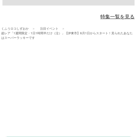
特集一覧を見る
くふうロコしずおか
注目イベント
超レア「1週間限定・1日1時間半だけ（泣）」【伊東市】6月1日からスタート！見られたあなた
はスーパーラッキーです