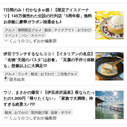
7日間のみ！行かなきゃ損！【限定アイスドーナ
ツ】145万個売れた伝説の行列店「5周年祭」無料
お赤飯に豪華ガラポン抽選会も♪
グルメ
期間限定グルメ
観光
テイクアウト
おでかけ
イベント
パン
スイーツ
くふうロコしずおか編集部
伊豆でランチするならココ！【イタリアンの名店】
「名物“天国のパスタ”は必食」「豆腐の手作り体験
も」想像以上に大満足♡
グルメ
ランチ
観光
おでかけ
ご当地グルメ
望月結衣
ウソ、まさかの爆安！【伊豆赤沢温泉】夜ならたっ
たの1,000円「帰りたくない」「家族で大満喫」神
すぎる絶景スパ♡
観光
おでかけ
室内遊び場
温泉・サウナ
くふうロコしずおか編集部