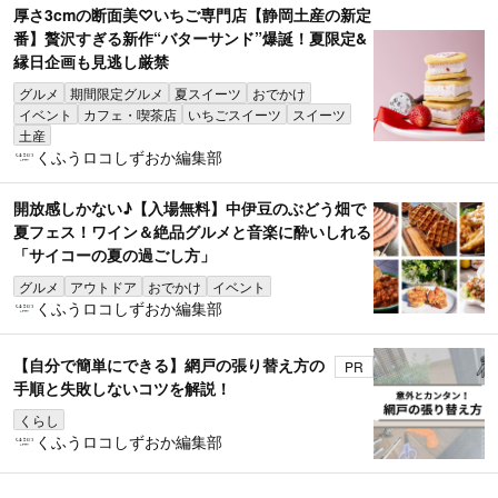
厚さ3cmの断面美♡いちご専門店【静岡土産の新定
番】贅沢すぎる新作“バターサンド”爆誕！夏限定&
縁日企画も見逃し厳禁
グルメ
期間限定グルメ
夏スイーツ
おでかけ
イベント
カフェ・喫茶店
いちごスイーツ
スイーツ
土産
くふうロコしずおか編集部
開放感しかない♪【入場無料】中伊豆のぶどう畑で
夏フェス！ワイン＆絶品グルメと音楽に酔いしれる
「サイコーの夏の過ごし方」
グルメ
アウトドア
おでかけ
イベント
くふうロコしずおか編集部
【自分で簡単にできる】網戸の張り替え方の
PR
手順と失敗しないコツを解説！
くらし
くふうロコしずおか編集部