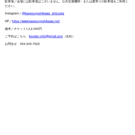
駐車場／会場には駐車場はございません。公共交通機関・または最寄りの駐車場をご利用く
ださい。
Instagram／
@kappouyoshikawa_shizuoka
HP／
https://www.kappouyoshikawa.net/
備考／チケット1人2,000円
ご予約はこちら
koudan.info@gmail.com
（近松）
お問合せ 054-345-7522