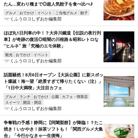
たん…変わり種まで◎超人気餃子を食べ比べ♪
グルメ
おでかけ
イベント
ご当地グルメ
餃子
くふうロコしずおか編集部
ほぼ丸1日列車の中！？大井川鐵道【伝説の夜行列
車】が奇跡の復活◎暗闇の川根路＆昭和レトロな
“ヒルネ” 旅「究極のエモ体験」
観光
おでかけ
イベント
くふうロコしずおか編集部
話題騒然！8月6日オープン【大浜公園】に新スポッ
ト爆誕！海一望「絶景すぎて帰りたくない（泣）」
「1日中大満喫」大注目カフェ
グルメ
ランチ
おでかけ
公園
カフェ・喫茶店
スイーツ
開店・閉店
くふうロコしずおか編集部
争奪戦の予感！静岡に【阿闍梨餅】が降臨！？たこ
焼き！いかやき！抹茶ソフトも！「関西グルメ大集
合」「今行かなきゃ一生後悔」