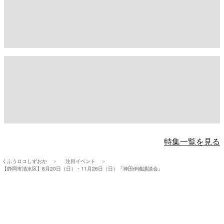
特集一覧を見る
くふうロコしずおか
注目イベント
【静岡市清水区】8月20日（日）・11月26日（日）『神田伊織講談会』