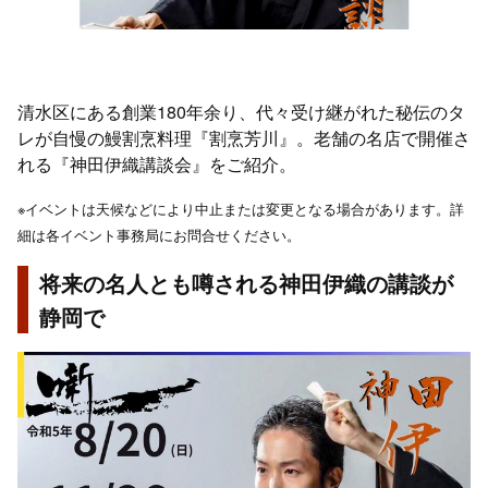
清水区にある創業180年余り、代々受け継がれた秘伝のタ
レが自慢の鰻割烹料理『割烹芳川』。老舗の名店で開催さ
れる『神田伊織講談会』をご紹介。
※イベントは天候などにより中止または変更となる場合があります。詳
細は各イベント事務局にお問合せください。
将来の名人とも噂される神田伊織の講談が
静岡で