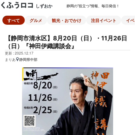
しずおか
静岡の"役立つ"情報、毎日発信！
すべて
グルメ
観光・おでかけ
注目イベント
イベ
【静岡市清水区】8月20日（日）・11月26日
（日）『神田伊織講談会』
更新 : 2025.12.17
まりあ
静岡県中部