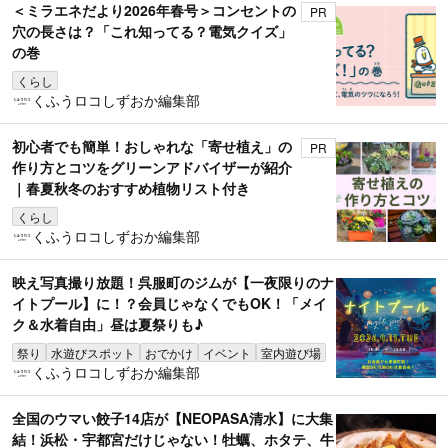
＜ミラエネだより2026年春号＞コンセントの
PR
穴の長さは？「これ知ってる？電気クイズ」
の巻
くらし
くふうロコしずおか編集部
初心者でも簡単！おしゃれな「寄せ植え」の
PR
作り方とコツをグリーンアドバイザーが紹介
｜春夏秋冬のおすすめ植物リスト付き
くらし
くふうロコしずおか編集部
映え写真撮り放題！呉服町のジムが【一夜限りのナ
イトプール】に！？会員じゃなくでもOK！「メイ
ク＆水着自由」昼は夏祭りも♪
祭り
水遊びスポット
おでかけ
イベント
室内遊び場
くふうロコしずおか編集部
全国のウマい餃子14店が【NEOPASA清水】に大集
結！浜松・宇都宮だけじゃない！牡蠣、ホタテ、牛