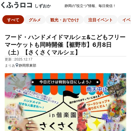
しずおか
静岡の"役立つ"情報、毎日発信！
すべて
グルメ
観光・おでかけ
注目イベント
イベ
フード・ハンドメイドマルシェ&こどもフリー
マーケットも同時開催【裾野市】6月8日
（土）【さくさくマルシェ】
更新 : 2025.12.17
まりあ
静岡県東部