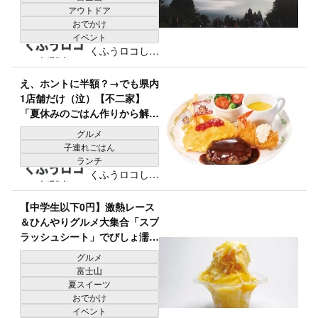
アウトドア
おでかけ
イベント
くふうロコしず
おか編集部
え、ホントに半額？→でも県内
1店舗だけ（泣）【不二家】
「夏休みのごはん作りから解
放」「何度も通い詰める」全7
グルメ
品が爆安
子連れごはん
ランチ
くふうロコしず
おか編集部
【中学生以下0円】激熱レース
＆ひんやりグルメ大集合「スプ
ラッシュシート」でびしょ濡
れ！？真夏のレース観戦で大は
グルメ
しゃぎ♪
富士山
夏スイーツ
おでかけ
イベント