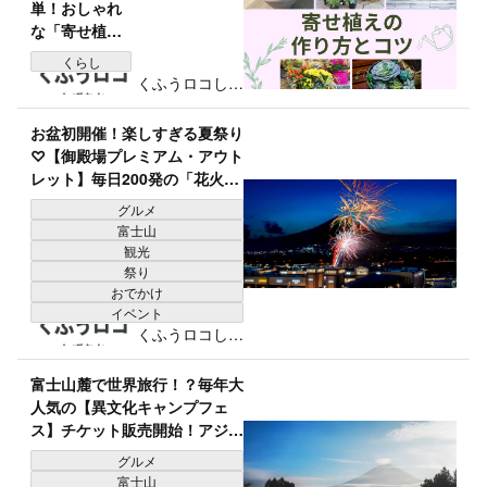
単！おしゃれ
な「寄せ植
え」の作り方
くらし
とコツをグリ
くふうロコしず
ーンアドバイ
おか編集部
ザーが紹介｜
お盆初開催！楽しすぎる夏祭り
春夏秋冬のお
♡【御殿場プレミアム・アウト
すすめ植物リ
レット】毎日200発の「花火」
スト付き
や「屋台」に大興奮！パウパト
グルメ
コラボも激アツ
富士山
観光
祭り
おでかけ
イベント
くふうロコしず
おか編集部
富士山麓で世界旅行！？毎年大
人気の【異文化キャンプフェ
ス】チケット販売開始！アジア
屋台に仮装パレード「今から楽
グルメ
しみすぎる…♪」
富士山