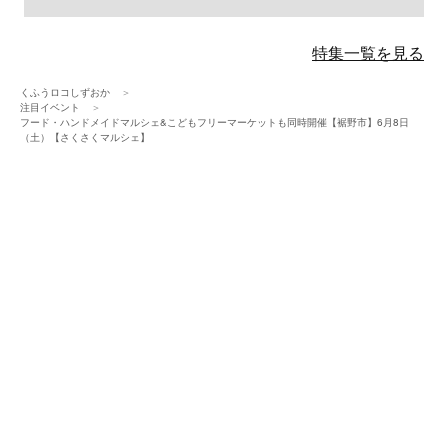
特集一覧を見る
くふうロコしずおか
注目イベント
フード・ハンドメイドマルシェ&こどもフリーマーケットも同時開催【裾野市】6月8日
（土）【さくさくマルシェ】