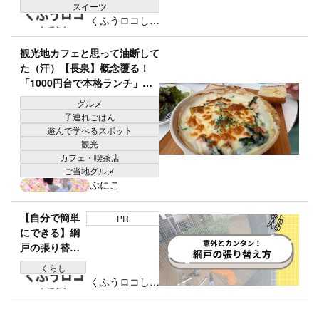
スイーツ
くふうロコしず
おか編集部
観光地カフェと思って油断して
た（汗）【長泉】概念覆る！
「1000円台で本格ランチ」
「完全に穴場スポット」子連れ
グルメ
に最高
子連れごはん
遊んで学べるスポット
観光
カフェ・喫茶店
ご当地グルメ
ぷにこ
【自分で簡単
PR
にできる】網
戸の張り替え
方の手順と失
くらし
敗しないコツ
くふうロコしず
を解説！
おか編集部