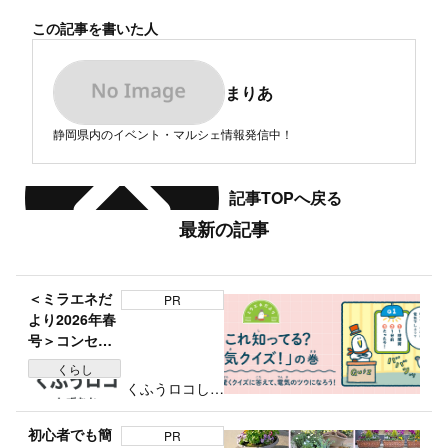
この記事を書いた人
まりあ
静岡県内のイベント・マルシェ情報発信中！
記事TOPへ戻る
最新の記事
＜ミラエネだ
PR
より2026年春
号＞コンセン
トの穴の長さ
くらし
は？「これ知
くふうロコしず
ってる？電気
おか編集部
クイズ」の巻
初心者でも簡
PR