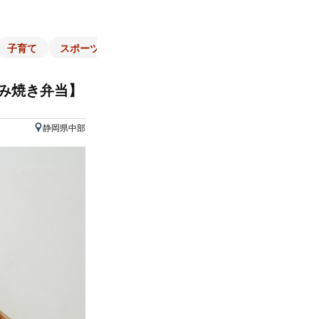
子育て
スポーツ
くらし
マネー
チラシ
自治体
み焼き弁当】
静岡県中部