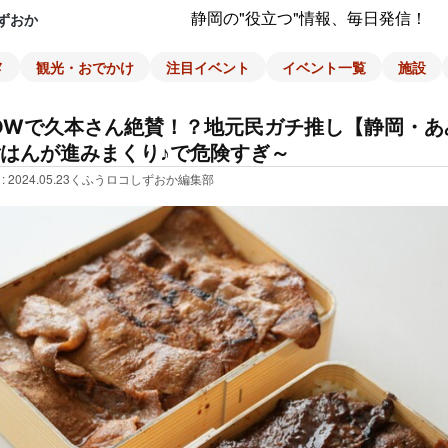
静岡の"役立つ"情報、毎日発信！
ずおか
メ
観光・おでかけ
注目イベント
イベント一覧
施設
OWで久本さん絶賛！？地元民ガチ推し【静岡・あ
はんが進みまくり♪で危険すぎ～
: 2024.05.23
くふうロコしずおか編集部