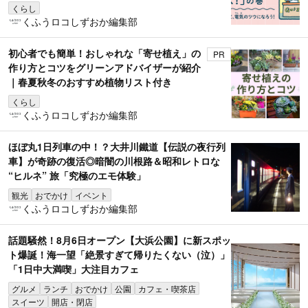
くらし
くふうロコしずおか編集部
初心者でも簡単！おしゃれな「寄せ植え」の
PR
作り方とコツをグリーンアドバイザーが紹介
｜春夏秋冬のおすすめ植物リスト付き
くらし
くふうロコしずおか編集部
ほぼ丸1日列車の中！？大井川鐵道【伝説の夜行列
車】が奇跡の復活◎暗闇の川根路＆昭和レトロな
“ヒルネ” 旅「究極のエモ体験」
観光
おでかけ
イベント
くふうロコしずおか編集部
話題騒然！8月6日オープン【大浜公園】に新スポッ
ト爆誕！海一望「絶景すぎて帰りたくない（泣）」
「1日中大満喫」大注目カフェ
グルメ
ランチ
おでかけ
公園
カフェ・喫茶店
スイーツ
開店・閉店