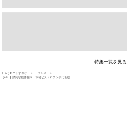
特集一覧を見る
くふうロコしずおか
グルメ
【alku】静岡駅徒歩圏内！本格ビストロランチに舌鼓