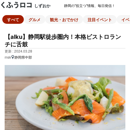
しずおか
静岡の"役立つ"情報、毎日発信！
すべて
グルメ
観光・おでかけ
注目イベント
イベ
【alku】静岡駅徒歩圏内！本格ビストロラン
チに舌鼓
更新 : 2024.03.28
msk
静岡県中部