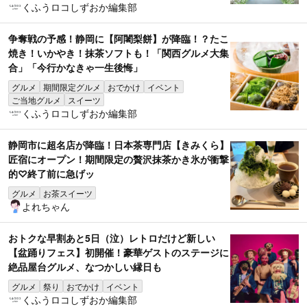
くふうロコしずおか編集部
争奪戦の予感！静岡に【阿闍梨餅】が降臨！？たこ
焼き！いかやき！抹茶ソフトも！「関西グルメ大集
合」「今行かなきゃ一生後悔」
グルメ
期間限定グルメ
おでかけ
イベント
ご当地グルメ
スイーツ
くふうロコしずおか編集部
静岡市に超名店が降臨！日本茶専門店【きみくら】
匠宿にオープン！期間限定の贅沢抹茶かき氷が衝撃
的♡終了前に急げッ
グルメ
お茶スイーツ
よれちゃん
おトクな早割あと5日（泣）レトロだけど新しい
【盆踊りフェス】初開催！豪華ゲストのステージに
絶品屋台グルメ、なつかしい縁日も
グルメ
祭り
おでかけ
イベント
くふうロコしずおか編集部