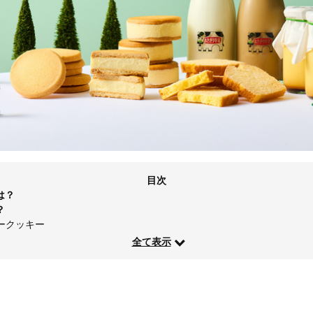
目次
は？
？
ークッキー
全て表示