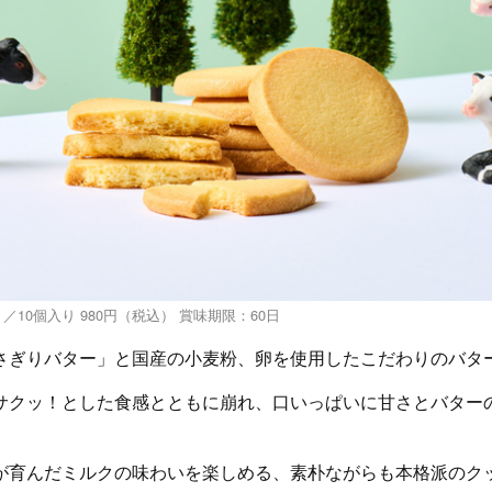
）／10個入り 980円（税込） 賞味期限：60日
さぎりバター」と国産の小麦粉、卵を使用したこだわりのバタ
サクッ！とした食感とともに崩れ、口いっぱいに甘さとバター
が育んだミルクの味わいを楽しめる、素朴ながらも本格派のク