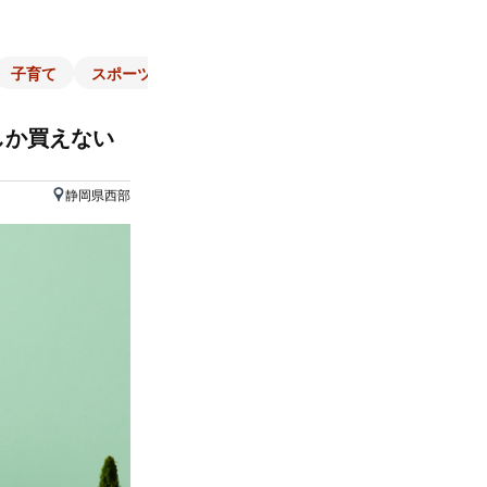
子育て
スポーツ
くらし
マネー
チラシ
自治体
しか買えない
静岡県西部