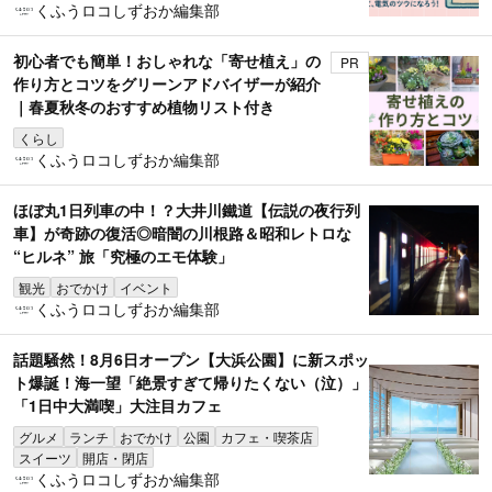
くふうロコしずおか編集部
初心者でも簡単！おしゃれな「寄せ植え」の
PR
作り方とコツをグリーンアドバイザーが紹介
｜春夏秋冬のおすすめ植物リスト付き
くらし
くふうロコしずおか編集部
ほぼ丸1日列車の中！？大井川鐵道【伝説の夜行列
車】が奇跡の復活◎暗闇の川根路＆昭和レトロな
“ヒルネ” 旅「究極のエモ体験」
観光
おでかけ
イベント
くふうロコしずおか編集部
話題騒然！8月6日オープン【大浜公園】に新スポッ
ト爆誕！海一望「絶景すぎて帰りたくない（泣）」
「1日中大満喫」大注目カフェ
グルメ
ランチ
おでかけ
公園
カフェ・喫茶店
スイーツ
開店・閉店
くふうロコしずおか編集部