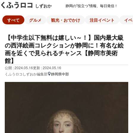
しずおか
静岡の"役立つ"情報、毎日発信！
すべて
グルメ
観光・おでかけ
注目イベント
イベ
【中学生以下無料は嬉しい～！】国内最大級
の西洋絵画コレクションが静岡に！有名な絵
画を近くで見られるチャンス【静岡市美術
館】
公開 : 2024.05.16
更新 : 2024.05.16
くふうロコしずおか編集部
静岡県中部