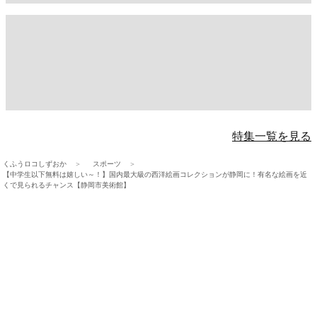
特集一覧を見る
くふうロコしずおか
スポーツ
【中学生以下無料は嬉しい～！】国内最大級の西洋絵画コレクションが静岡に！有名な絵画を近
くで見られるチャンス【静岡市美術館】