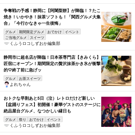
争奪戦の予感！静岡に【阿闍梨餅】が降臨！？たこ
焼き！いかやき！抹茶ソフトも！「関西グルメ大集
合」「今行かなきゃ一生後悔」
グルメ
期間限定グルメ
おでかけ
イベント
ご当地グルメ
スイーツ
くふうロコしずおか編集部
静岡市に超名店が降臨！日本茶専門店【きみくら】
匠宿にオープン！期間限定の贅沢抹茶かき氷が衝撃
的♡終了前に急げッ
グルメ
お茶スイーツ
よれちゃん
おトクな早割あと5日（泣）レトロだけど新しい
【盆踊りフェス】初開催！豪華ゲストのステージに
絶品屋台グルメ、なつかしい縁日も
グルメ
祭り
おでかけ
イベント
くふうロコしずおか編集部