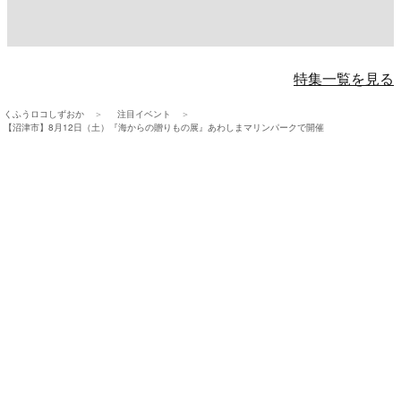
特集一覧を見る
くふうロコしずおか
注目イベント
【沼津市】8月12日（土）『海からの贈りもの展』あわしまマリンパークで開催