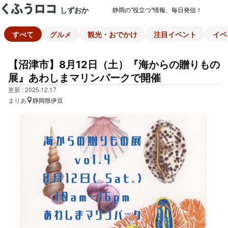
しずおか
静岡の"役立つ"情報、毎日発信！
すべて
グルメ
観光・おでかけ
注目イベント
イベ
【沼津市】8月12日（土）『海からの贈りもの
展』あわしまマリンパークで開催
更新 : 2025.12.17
まりあ
静岡県伊豆