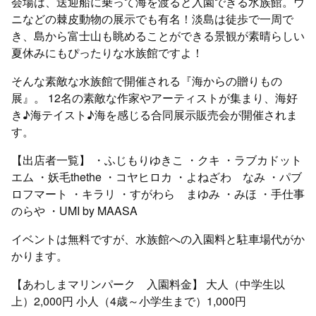
会場は、送迎船に乗って海を渡ると入園できる水族館。ウ
ニなどの棘皮動物の展示でも有名！淡島は徒歩で一周で
き、島から富士山も眺めることができる景観が素晴らしい
夏休みにもぴったりな水族館ですよ！
そんな素敵な水族館で開催される『海からの贈りもの
展』。 12名の素敵な作家やアーティストが集まり、海好
き♪海テイスト♪海を感じる合同展示販売会が開催されま
す。
【出店者一覧】 ・ふじもりゆきこ ・クキ ・ラブカドット
エム ・妖毛thethe ・コヤヒロカ ・よねざわ なみ ・パブ
ロフマート ・キラリ ・すがわら まゆみ ・みほ ・手仕事
のらや ・UMI by MAASA
イベントは無料ですが、水族館への入園料と駐車場代がか
かります。
【あわしまマリンパーク 入園料金】 大人（中学生以
上）2,000円 小人（4歳～小学生まで）1,000円