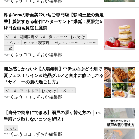
くふうロコしずおか編集部
厚さ3cmの断面美♡いちご専門店【静岡土産の新定
番】贅沢すぎる新作“バターサンド”爆誕！夏限定&
縁日企画も見逃し厳禁
グルメ
期間限定グルメ
夏スイーツ
おでかけ
イベント
カフェ・喫茶店
いちごスイーツ
スイーツ
土産
くふうロコしずおか編集部
開放感しかない♪【入場無料】中伊豆のぶどう畑で
夏フェス！ワイン＆絶品グルメと音楽に酔いしれる
「サイコーの夏の過ごし方」
グルメ
アウトドア
おでかけ
イベント
くふうロコしずおか編集部
【自分で簡単にできる】網戸の張り替え方の
PR
手順と失敗しないコツを解説！
くらし
くふうロコしずおか編集部