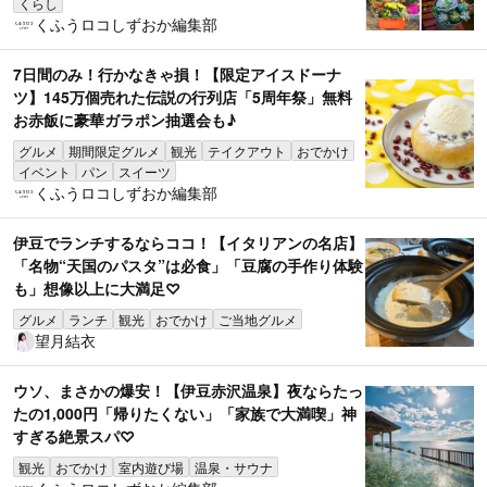
くらし
くふうロコしずおか編集部
7日間のみ！行かなきゃ損！【限定アイスドーナ
ツ】145万個売れた伝説の行列店「5周年祭」無料
お赤飯に豪華ガラポン抽選会も♪
グルメ
期間限定グルメ
観光
テイクアウト
おでかけ
イベント
パン
スイーツ
くふうロコしずおか編集部
伊豆でランチするならココ！【イタリアンの名店】
「名物“天国のパスタ”は必食」「豆腐の手作り体験
も」想像以上に大満足♡
グルメ
ランチ
観光
おでかけ
ご当地グルメ
望月結衣
ウソ、まさかの爆安！【伊豆赤沢温泉】夜ならたっ
たの1,000円「帰りたくない」「家族で大満喫」神
すぎる絶景スパ♡
観光
おでかけ
室内遊び場
温泉・サウナ