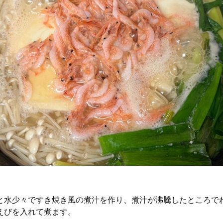
と水少々ですき焼き風の煮汁を作り、煮汁が沸騰したところでね
えびを入れて煮ます。