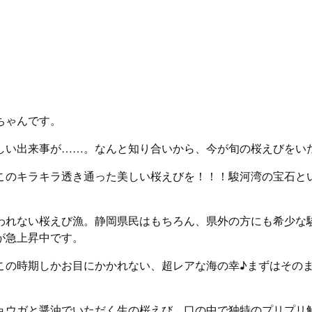
ちゃんです。
しい出来事が……。なんと知り合いから、今が旬の桜えびをい
このキラキラ透き通った美しい桜えびを！！！駿河湾の宝石と
われない桜えび漁。静岡県民はもちろん、県外の方にも希少な
が急上昇中です。
この時期しかお目にかかれない、超レアな海の幸♪まずはその
ョウガと醤油でいただく生の桜えび。口の中で独特のプリプリ