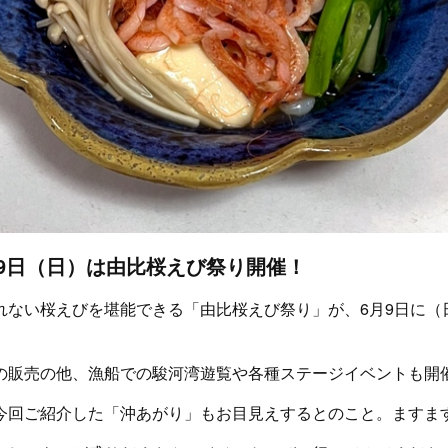
6月9日（日）は由比桜えび祭り開催！
れない桜えびを堪能できる「由比桜えび祭り」が、6月9日に（
の販売の他、漁船での駿河湾遊覧や各種ステージイベントも開
今回ご紹介した「沖あがり」もお目見えするとのこと。ますま