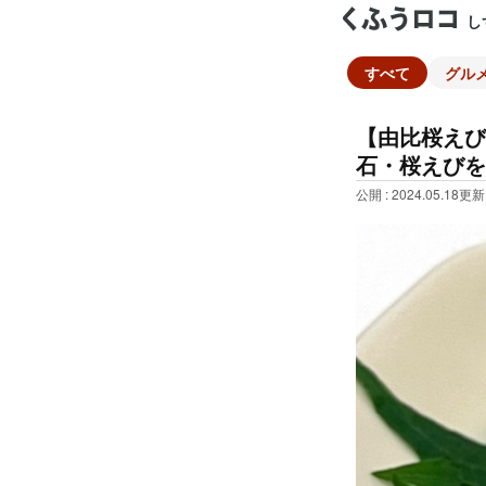
し
すべて
グル
【由比桜えび
石・桜えびを
公開 : 2024.05.18
更新 