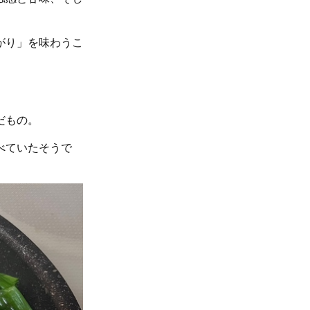
がり」を味わうこ
だもの。
べていたそうで