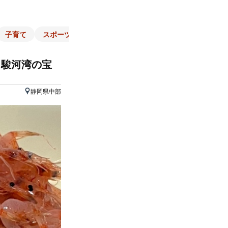
子育て
スポーツ
くらし
マネー
チラシ
自治体
」駿河湾の宝
静岡県中部