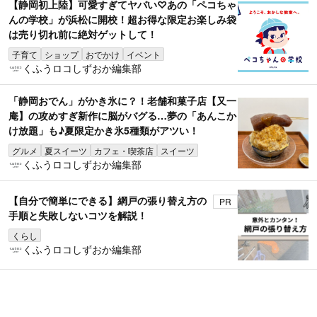
【静岡初上陸】可愛すぎてヤバい♡あの「ペコちゃ
んの学校」が浜松に開校！超お得な限定お楽しみ袋
は売り切れ前に絶対ゲットして！
子育て
ショップ
おでかけ
イベント
くふうロコしずおか編集部
「静岡おでん」がかき氷に？！老舗和菓子店【又一
庵】の攻めすぎ新作に脳がバグる…夢の「あんこか
け放題」も♪夏限定かき氷5種類がアツい！
グルメ
夏スイーツ
カフェ・喫茶店
スイーツ
くふうロコしずおか編集部
【自分で簡単にできる】網戸の張り替え方の
PR
手順と失敗しないコツを解説！
くらし
くふうロコしずおか編集部