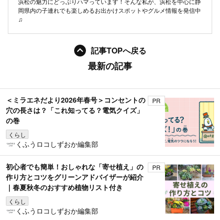
浜松の魅力にどっぷりハマっています！そんな私が、浜松を中心に静
岡県内の子連れでも楽しめるお出かけスポットやグルメ情報を発信中
♫
記事TOPへ戻る
最新の記事
＜ミラエネだより2026年春号＞コンセントの
PR
穴の長さは？「これ知ってる？電気クイズ」
の巻
くらし
くふうロコしずおか編集部
初心者でも簡単！おしゃれな「寄せ植え」の
PR
作り方とコツをグリーンアドバイザーが紹介
｜春夏秋冬のおすすめ植物リスト付き
くらし
くふうロコしずおか編集部