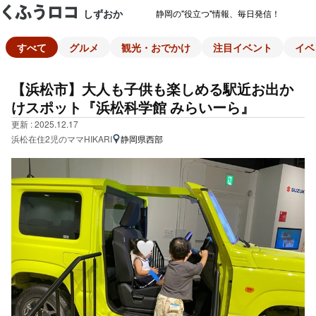
しずおか
静岡の"役立つ"情報、毎日発信！
すべて
グルメ
観光・おでかけ
注目イベント
イベ
【浜松市】大人も子供も楽しめる駅近お出か
けスポット『浜松科学館 みらいーら』
更新 : 2025.12.17
浜松在住2児のママHIKARI
静岡県西部