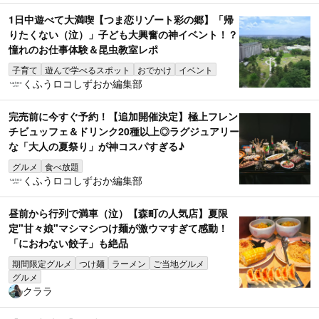
1日中遊べて大満喫【つま恋リゾート彩の郷】「帰
りたくない（泣）」子ども大興奮の神イベント！？
憧れのお仕事体験＆昆虫教室レポ
子育て
遊んで学べるスポット
おでかけ
イベント
くふうロコしずおか編集部
完売前に今すぐ予約！【追加開催決定】極上フレン
チビュッフェ＆ドリンク20種以上◎ラグジュアリー
な「大人の夏祭り」が神コスパすぎる♪
グルメ
食べ放題
くふうロコしずおか編集部
昼前から行列で満車（泣）【森町の人気店】夏限
定"甘々娘"マシマシつけ麺が激ウマすぎて感動！
「におわない餃子」も絶品
期間限定グルメ
つけ麺
ラーメン
ご当地グルメ
グルメ
クララ