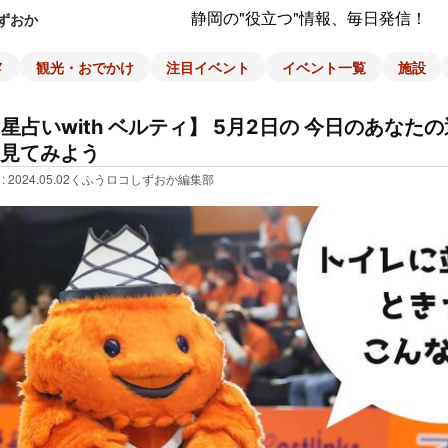
静岡の"役立つ"情報、毎日発信！
ずおか
メ
観光・おでかけ
注目イベント
イベント一覧
施設
星占いwith ベルティ】 5月2日の 今日のあなた
見てみよう
: 2024.05.02
くふうロコしずおか編集部