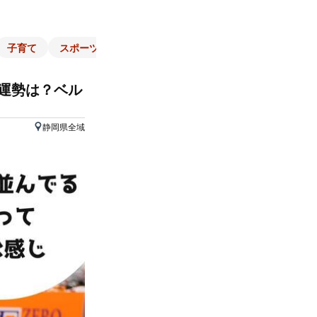
子育て
スポーツ
くらし
マネー
チラシ
自治体
の運勢は？ベル
静岡県全域