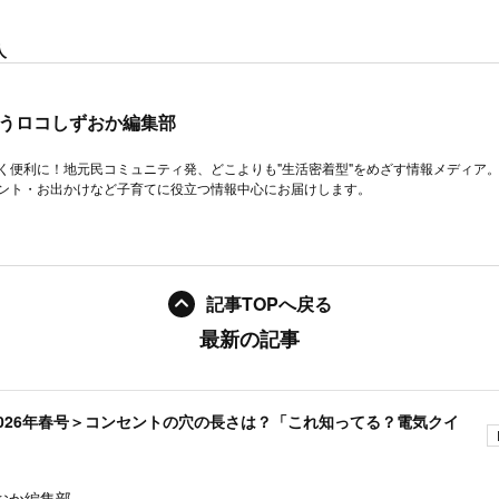
人
うロコしずおか編集部
く便利に！地元民コミュニティ発、どこよりも"生活密着型"をめざす情報メディア
ント・お出かけなど子育てに役立つ情報中心にお届けします。
記事TOPへ戻る
最新の記事
026年春号＞コンセントの穴の長さは？「これ知ってる？電気クイ
おか編集部