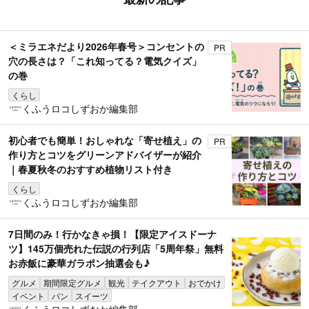
＜ミラエネだより2026年春号＞コンセントの
PR
穴の長さは？「これ知ってる？電気クイズ」
の巻
くらし
くふうロコしずおか編集部
初心者でも簡単！おしゃれな「寄せ植え」の
PR
作り方とコツをグリーンアドバイザーが紹介
｜春夏秋冬のおすすめ植物リスト付き
くらし
くふうロコしずおか編集部
7日間のみ！行かなきゃ損！【限定アイスドーナ
ツ】145万個売れた伝説の行列店「5周年祭」無料
お赤飯に豪華ガラポン抽選会も♪
グルメ
期間限定グルメ
観光
テイクアウト
おでかけ
イベント
パン
スイーツ
くふうロコしずおか編集部