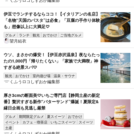
伊豆でランチするならココ！【イタリアンの名店】
「名物“天国のパスタ”は必食」「豆腐の手作り体験
も」想像以上に大満足♡
グルメ
ランチ
観光
おでかけ
ご当地グルメ
望月結衣
ウソ、まさかの爆安！【伊豆赤沢温泉】夜ならたっ
たの1,000円「帰りたくない」「家族で大満喫」神
すぎる絶景スパ♡
観光
おでかけ
室内遊び場
温泉・サウナ
くふうロコしずおか編集部
厚さ3cmの断面美♡いちご専門店【静岡土産の新定
番】贅沢すぎる新作“バターサンド”爆誕！夏限定&
縁日企画も見逃し厳禁
グルメ
期間限定グルメ
夏スイーツ
おでかけ
イベント
カフェ・喫茶店
いちごスイーツ
スイーツ
土産
くふうロコしずおか編集部