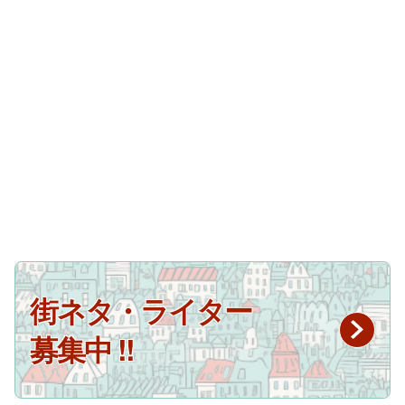
街ネタ・ライター
募集中 !!