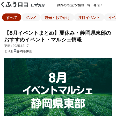
しずおか
静岡の"役立つ"情報、毎日発信！
すべて
グルメ
観光・おでかけ
注目イベント
イベ
【8月イベントまとめ】夏休み・静岡県東部の
おすすめイベント・マルシェ情報
更新 : 2025.12.17
まりあ
静岡県伊豆