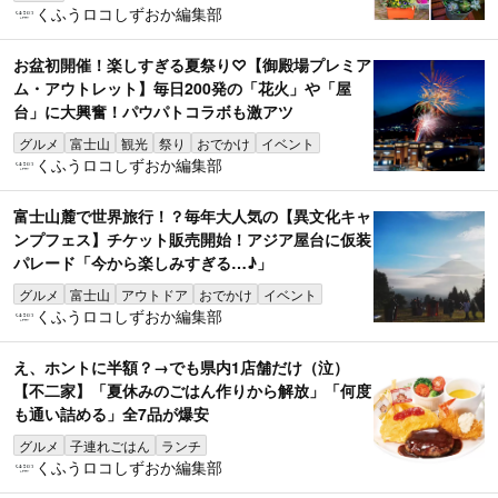
くふうロコしずおか編集部
お盆初開催！楽しすぎる夏祭り♡【御殿場プレミア
ム・アウトレット】毎日200発の「花火」や「屋
台」に大興奮！パウパトコラボも激アツ
グルメ
富士山
観光
祭り
おでかけ
イベント
くふうロコしずおか編集部
富士山麓で世界旅行！？毎年大人気の【異文化キャ
ンプフェス】チケット販売開始！アジア屋台に仮装
パレード「今から楽しみすぎる…♪」
グルメ
富士山
アウトドア
おでかけ
イベント
くふうロコしずおか編集部
え、ホントに半額？→でも県内1店舗だけ（泣）
【不二家】「夏休みのごはん作りから解放」「何度
も通い詰める」全7品が爆安
グルメ
子連れごはん
ランチ
くふうロコしずおか編集部