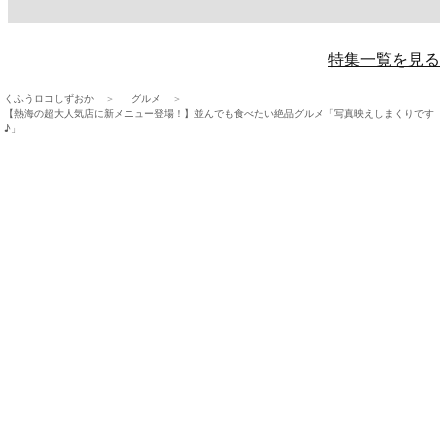
特集一覧を見る
くふうロコしずおか
グルメ
【熱海の超大人気店に新メニュー登場！】並んでも食べたい絶品グルメ「写真映えしまくりです
♪」