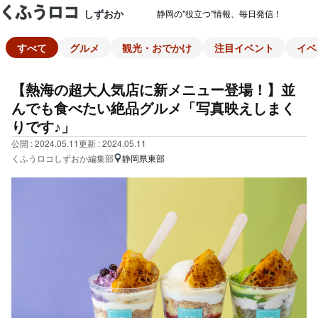
しずおか
静岡の"役立つ"情報、毎日発信！
すべて
グルメ
観光・おでかけ
注目イベント
イベ
【熱海の超大人気店に新メニュー登場！】並
んでも食べたい絶品グルメ「写真映えしまく
りです♪」
公開 : 2024.05.11
更新 : 2024.05.11
くふうロコしずおか編集部
静岡県東部