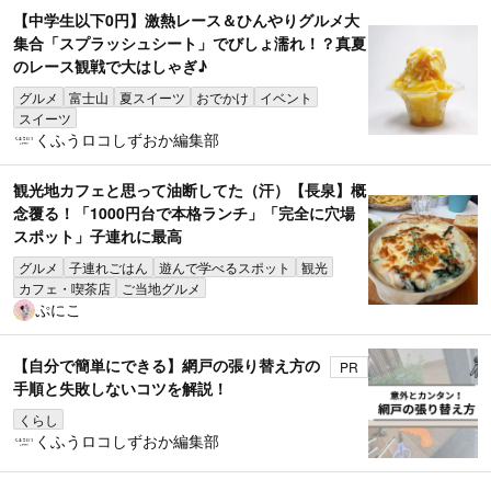
【中学生以下0円】激熱レース＆ひんやりグルメ大
集合「スプラッシュシート」でびしょ濡れ！？真夏
のレース観戦で大はしゃぎ♪
グルメ
富士山
夏スイーツ
おでかけ
イベント
スイーツ
くふうロコしずおか編集部
観光地カフェと思って油断してた（汗）【長泉】概
念覆る！「1000円台で本格ランチ」「完全に穴場
スポット」子連れに最高
グルメ
子連れごはん
遊んで学べるスポット
観光
カフェ・喫茶店
ご当地グルメ
ぷにこ
【自分で簡単にできる】網戸の張り替え方の
PR
手順と失敗しないコツを解説！
くらし
くふうロコしずおか編集部