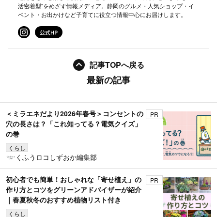
活密着型"をめざす情報メディア。静岡のグルメ・人気ショップ・イ
ベント・お出かけなど子育てに役立つ情報中心にお届けします。
記事TOPへ戻る
最新の記事
＜ミラエネだより2026年春号＞コンセントの
PR
穴の長さは？「これ知ってる？電気クイズ」
の巻
くらし
くふうロコしずおか編集部
初心者でも簡単！おしゃれな「寄せ植え」の
PR
作り方とコツをグリーンアドバイザーが紹介
｜春夏秋冬のおすすめ植物リスト付き
くらし