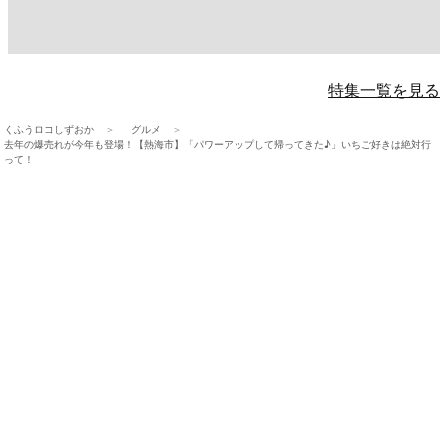
特集一覧を見る
くふうロコしずおか
グルメ
去年の爆売れが今年も登場！【熱海市】「パワーアップして帰ってきた♪」いちご好きは絶対行
って！