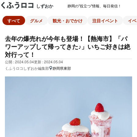
しずおか
静岡の"役立つ"情報、毎日発信！
すべて
グルメ
観光・おでかけ
注目イベント
イベ
去年の爆売れが今年も登場！【熱海市】「パ
ワーアップして帰ってきた♪」いちご好きは絶
対行って！
公開 : 2024.05.04
更新 : 2024.05.04
くふうロコしずおか編集部
静岡県東部