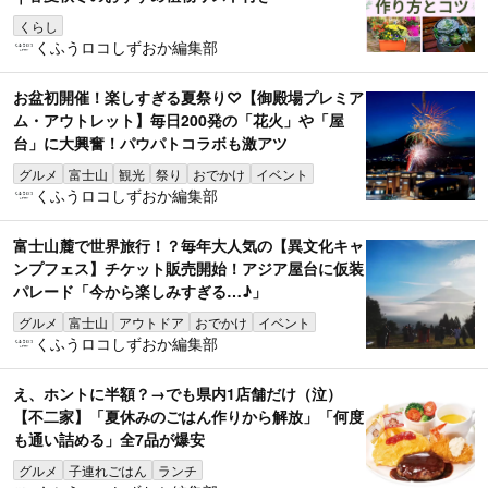
くらし
くふうロコしずおか編集部
お盆初開催！楽しすぎる夏祭り♡【御殿場プレミア
ム・アウトレット】毎日200発の「花火」や「屋
台」に大興奮！パウパトコラボも激アツ
グルメ
富士山
観光
祭り
おでかけ
イベント
くふうロコしずおか編集部
富士山麓で世界旅行！？毎年大人気の【異文化キャ
ンプフェス】チケット販売開始！アジア屋台に仮装
パレード「今から楽しみすぎる…♪」
グルメ
富士山
アウトドア
おでかけ
イベント
くふうロコしずおか編集部
え、ホントに半額？→でも県内1店舗だけ（泣）
【不二家】「夏休みのごはん作りから解放」「何度
も通い詰める」全7品が爆安
グルメ
子連れごはん
ランチ