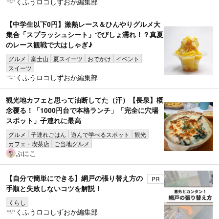
くふうロコしずおか編集部
【中学生以下0円】激熱レース＆ひんやりグルメ大
集合「スプラッシュシート」でびしょ濡れ！？真夏
のレース観戦で大はしゃぎ♪
グルメ
富士山
夏スイーツ
おでかけ
イベント
スイーツ
くふうロコしずおか編集部
観光地カフェと思って油断してた（汗）【長泉】概
念覆る！「1000円台で本格ランチ」「完全に穴場
スポット」子連れに最高
グルメ
子連れごはん
遊んで学べるスポット
観光
カフェ・喫茶店
ご当地グルメ
ぷにこ
【自分で簡単にできる】網戸の張り替え方の
PR
手順と失敗しないコツを解説！
くらし
くふうロコしずおか編集部