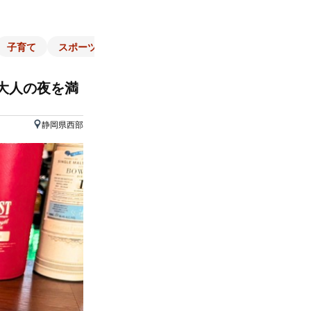
子育て
スポーツ
くらし
マネー
チラシ
自治体
大人の夜を満
静岡県西部