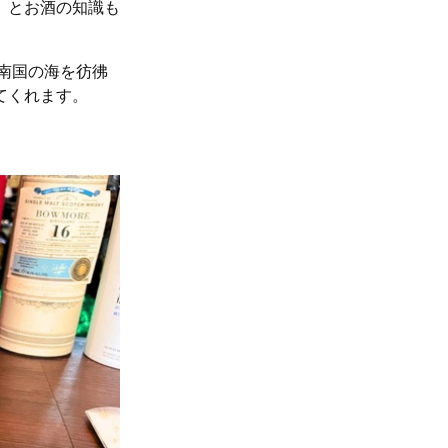
」とお酒の知識も
南国の海を彷彿
てくれます。