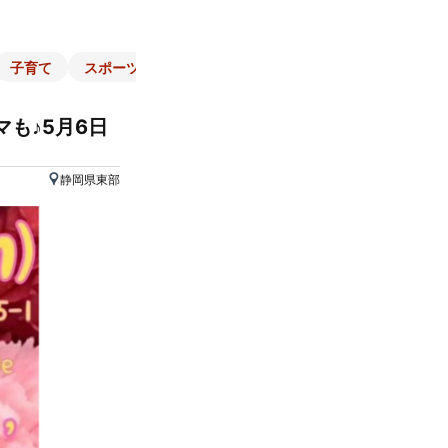
子育て
スポーツ
くらし
マネー
チラシ
自治体
も♪5月6日
静岡県東部