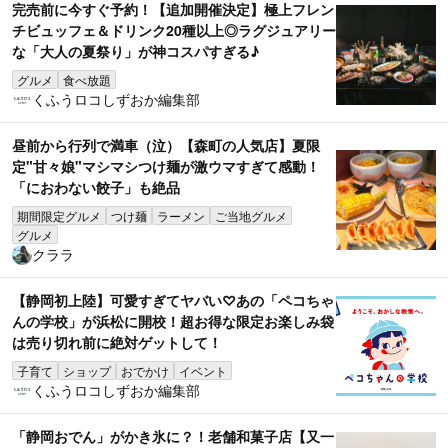
完売前に今すぐ予約！【追加開催決定】極上フレン
チビュッフェ＆ドリンク20種以上◎ラグジュアリー
な「大人の夏祭り」が神コスパすぎる♪
グルメ
食べ放題
くふうロコしずおか編集部
昼前から行列で満車（泣）【森町の人気店】夏限
定"甘々娘"マシマシつけ麺が激ウマすぎて感動！
「におわない餃子」も絶品
期間限定グルメ
つけ麺
ラーメン
ご当地グルメ
グルメ
クララ
【静岡初上陸】可愛すぎてヤバい♡あの「ペコちゃ
んの学校」が浜松に開校！超お得な限定お楽しみ袋
は売り切れ前に絶対ゲットして！
子育て
ショップ
おでかけ
イベント
くふうロコしずおか編集部
「静岡おでん」がかき氷に？！老舗和菓子店【又一