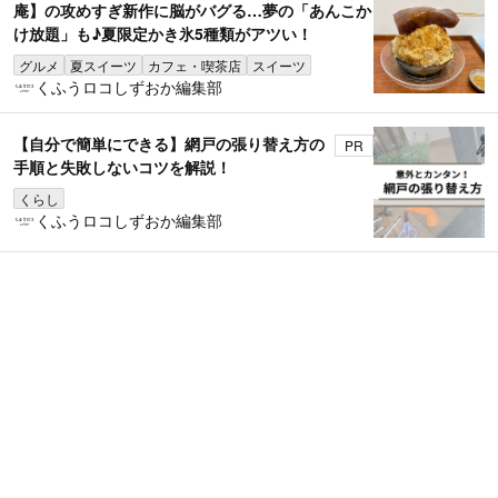
庵】の攻めすぎ新作に脳がバグる…夢の「あんこか
け放題」も♪夏限定かき氷5種類がアツい！
グルメ
夏スイーツ
カフェ・喫茶店
スイーツ
くふうロコしずおか編集部
【自分で簡単にできる】網戸の張り替え方の
PR
手順と失敗しないコツを解説！
くらし
くふうロコしずおか編集部