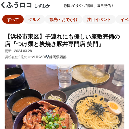
しずおか
静岡の"役立つ"情報、毎日発信！
すべて
グルメ
観光・おでかけ
注目イベント
イベ
【浜松市東区】子連れにも優しい座敷完備の
店『つけ麺と炭焼き豚丼専門店 笑門』
更新 : 2024.03.28
浜松在住2児のママHIKARI
静岡県西部