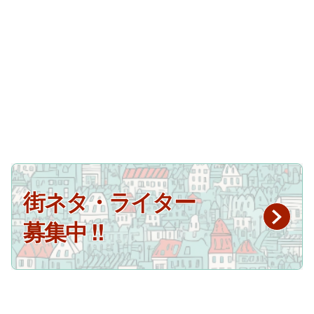
街ネタ・ライター
募集中 !!