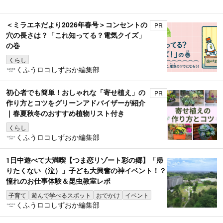
＜ミラエネだより2026年春号＞コンセントの
PR
穴の長さは？「これ知ってる？電気クイズ」
の巻
くらし
くふうロコしずおか編集部
初心者でも簡単！おしゃれな「寄せ植え」の
PR
作り方とコツをグリーンアドバイザーが紹介
｜春夏秋冬のおすすめ植物リスト付き
くらし
くふうロコしずおか編集部
1日中遊べて大満喫【つま恋リゾート彩の郷】「帰
りたくない（泣）」子ども大興奮の神イベント！？
憧れのお仕事体験＆昆虫教室レポ
子育て
遊んで学べるスポット
おでかけ
イベント
くふうロコしずおか編集部