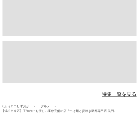
特集一覧を見る
くふうロコしずおか
グルメ
【浜松市東区】子連れにも優しい座敷完備の店『つけ麺と炭焼き豚丼専門店 笑門』