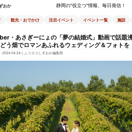
静岡の"役立つ"情報、毎日発信！
ずおか
メ
観光・おでかけ
注目イベント
イベント一覧
施設
Tuber・あさぎーにょの「夢の結婚式」動画で話題
どう畑でロマンあふれるウェディング＆フォトを
: 2024.04.24
くふうロコしずおか編集部