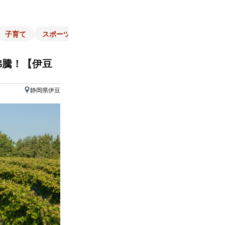
子育て
スポーツ
くらし
マネー
チラシ
自治体
沸騰！【伊豆
静岡県伊豆