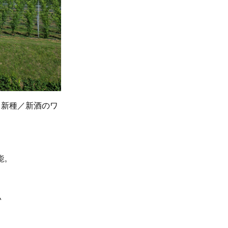
（新種／新酒のワ
能。
♪