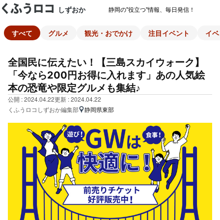
しずおか
静岡の"役立つ"情報、毎日発信！
すべて
グルメ
観光・おでかけ
注目イベント
イベ
全国民に伝えたい！【三島スカイウォーク】
「今なら200円お得に入れます」あの人気絵
本の恐竜や限定グルメも集結♪
公開 : 2024.04.22
更新 : 2024.04.22
くふうロコしずおか編集部
静岡県東部