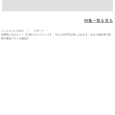
特集一覧を見る
くふうロコしずおか
スポーツ
全国民に伝えたい！【三島スカイウォーク】「今なら200円お得に入れます」あの人気絵本の恐
竜や限定グルメも集結♪