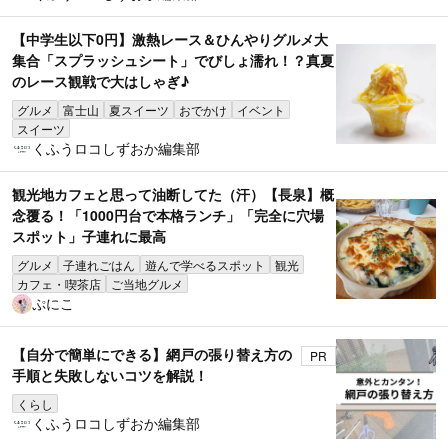
【中学生以下0円】激熱レース＆ひんやりグルメ大
集合「スプラッシュシート」でびしょ濡れ！？真夏
のレース観戦で大はしゃぎ♪
グルメ
富士山
夏スイーツ
おでかけ
イベント
スイーツ
くふうロコしずおか編集部
観光地カフェと思って油断してた（汗）【長泉】概
念覆る！「1000円台で本格ランチ」「完全に穴場
スポット」子連れに最高
グルメ
子連れごはん
遊んで学べるスポット
観光
カフェ・喫茶店
ご当地グルメ
ぷにこ
【自分で簡単にできる】網戸の張り替え方の
PR
手順と失敗しないコツを解説！
くらし
くふうロコしずおか編集部