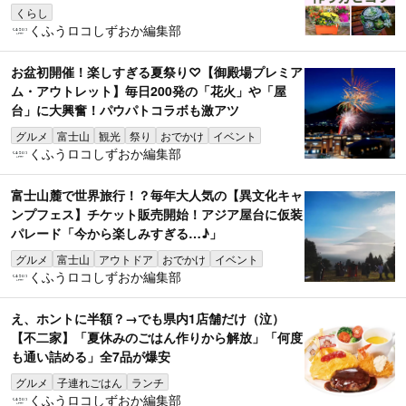
くらし
くふうロコしずおか編集部
お盆初開催！楽しすぎる夏祭り♡【御殿場プレミア
ム・アウトレット】毎日200発の「花火」や「屋
台」に大興奮！パウパトコラボも激アツ
グルメ
富士山
観光
祭り
おでかけ
イベント
くふうロコしずおか編集部
富士山麓で世界旅行！？毎年大人気の【異文化キャ
ンプフェス】チケット販売開始！アジア屋台に仮装
パレード「今から楽しみすぎる…♪」
グルメ
富士山
アウトドア
おでかけ
イベント
くふうロコしずおか編集部
え、ホントに半額？→でも県内1店舗だけ（泣）
【不二家】「夏休みのごはん作りから解放」「何度
も通い詰める」全7品が爆安
グルメ
子連れごはん
ランチ
くふうロコしずおか編集部