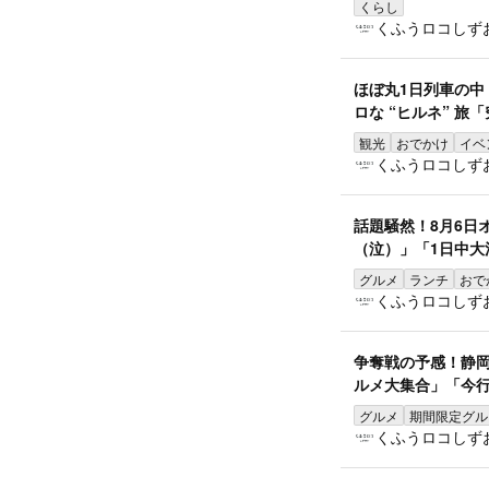
くらし
くふうロコしず
ほぼ丸1日列車の
ロな “ヒルネ” 旅
観光
おでかけ
イベ
くふうロコしず
話題騒然！8月6日
（泣）」「1日中大
グルメ
ランチ
おで
くふうロコしず
争奪戦の予感！静
ルメ大集合」「今
グルメ
期間限定グル
くふうロコしず