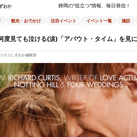
静岡の"役立つ"情報、毎日発信！
ずおか
メ
観光・おでかけ
注目イベント
イベント一覧
施設
何度見ても泣ける(涙)「アバウト・タイム」を見
うロコしずおか編集部