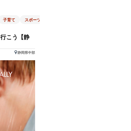
子育て
スポーツ
くらし
マネー
チラシ
自治体
に行こう【静
静岡県中部