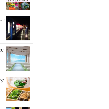
レト
ない
西グ