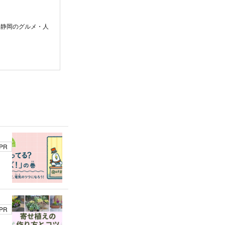
。静岡のグルメ・人
PR
PR