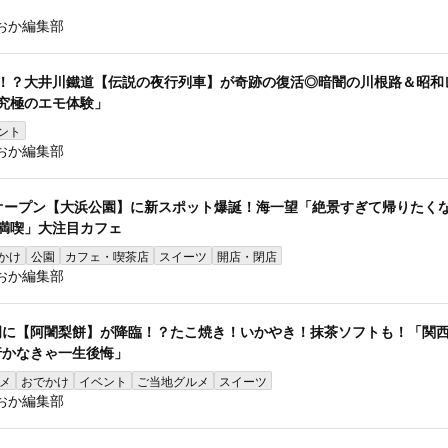
おか編集部
中！？大井川鐵道【伝説の夜行列車】が奇跡の復活◎暗闇の川根路＆昭和
「究極のエモ体験」
ント
おか編集部
オープン【大浜公園】に新スポット爆誕！海一望「絶景すぎて帰りたく
満喫」大注目カフェ
かけ
公園
カフェ・喫茶店
スイーツ
開店・閉店
おか編集部
岡に【阿闍梨餅】が降臨！？たこ焼き！いかやき！抹茶ソフトも！「関
行かなきゃ一生後悔」
メ
おでかけ
イベント
ご当地グルメ
スイーツ
おか編集部