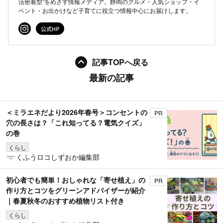
活密着型"をめざす情報メディア。静岡のグルメ・人気ショップ・イ
ベント・お出かけなど子育てに役立つ情報中心にお届けします。
記事TOPへ戻る
最新の記事
＜ミラエネだより2026年春号＞コンセントの
PR
穴の長さは？「これ知ってる？電気クイズ」
の巻
くらし
くふうロコしずおか編集部
初心者でも簡単！おしゃれな「寄せ植え」の
PR
作り方とコツをグリーンアドバイザーが紹介
｜春夏秋冬のおすすめ植物リスト付き
くらし