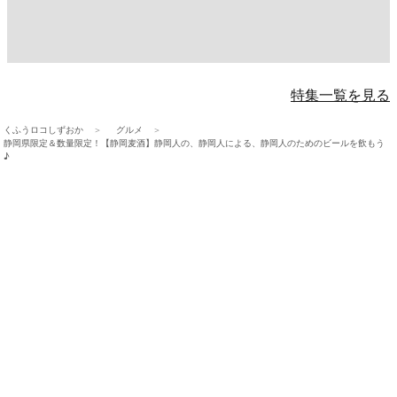
特集一覧を見る
くふうロコしずおか
グルメ
静岡県限定＆数量限定！【静岡麦酒】静岡人の、静岡人による、静岡人のためのビールを飲もう
♪