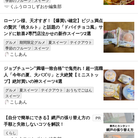
季節のフルーツ
スイーツ
くふうロコしずおか編集部
ローソン様、天才すぎ！【爆買い確定】ビジュ満点
の贅沢「桃タルト」と話題の「ドバイチョコ風」サ
ンドに歓喜♪専門店泣かせの新作スイーツ2選
グルメ
期間限定グルメ
夏スイーツ
テイクアウト
季節のフルーツ
スイーツ
こしあん
ジョブチューン"満場一致合格"で鬼売れ！超一流職
人「今年の夏、大バズり」と大絶賛【ミニストッ
プ】絶対買いの神スイーツ4選
グルメ
夏スイーツ
テイクアウト
おうちでごはん
スイーツ
こしあん
【自分で簡単にできる】網戸の張り替え方の
PR
手順と失敗しないコツを解説！
くらし