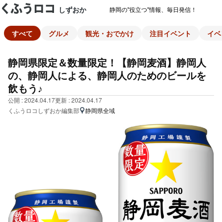
しずおか
静岡の"役立つ"情報、毎日発信！
すべて
グルメ
観光・おでかけ
注目イベント
イベ
静岡県限定＆数量限定！【静岡麦酒】静岡人
の、静岡人による、静岡人のためのビールを
飲もう♪
公開 : 2024.04.17
更新 : 2024.04.17
くふうロコしずおか編集部
静岡県全域