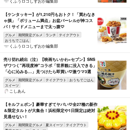
くふうロコしずおか編集部
【ケンタッキー】が1,210円もおトク！「買わなき
ゃ損」「ボリューム満点」お盆バーレルが神コス
パ！サイドメニューまで太っ腹♡
グルメ
期間限定グルメ
ランチ
テイクアウト
おうちでごはん
くふうロコしずおか編集部
売り切れ続出（泣）【映画ちいかわ×セブン】SNS
ザワつく"再現度神"コラボ「世界観に没入できる」
「心に沁みる…」見つけたら即買い♡激ウマ3選
グルメ
期間限定グルメ
テイクアウト
おうちでごはん
スイーツ
こしあん
【キルフェボン】豪華すぎてヤバい♡全27種の新作
＆限定タルトが大集合！浜松限定や1日限定は絶対
見逃せない！
グルメ
期間限定グルメ
夏スイーツ
テイクアウト