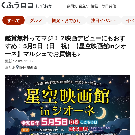
しずおか
静岡の"役立つ"情報、毎日発信！
すべて
グルメ
観光・おでかけ
注目イベント
イベ
鑑賞無料ってマジ！？映画デビューにもおす
すめ！5月5日（日・祝）【星空映画館inシオ
ーネ】マルシェでお買物も♪
更新 : 2025.12.17
まりあ
静岡県西部