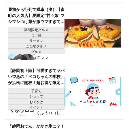
おか編集部
昼前から行列で満車（泣）【森
町の人気店】夏限定"甘々娘"マ
シマシつけ麺が激ウマすぎて感
動！「におわない餃子」も絶品
期間限定グルメ
つけ麺
ラーメン
ご当地グルメ
グルメ
クララ
【静岡初上陸】可愛すぎてヤバ
い♡あの「ペコちゃんの学校」
が浜松に開校！超お得な限定お
楽しみ袋は売り切れ前に絶対ゲ
子育て
ットして！
ショップ
おでかけ
イベント
くふうロコしず
おか編集部
「静岡おでん」がかき氷に？！