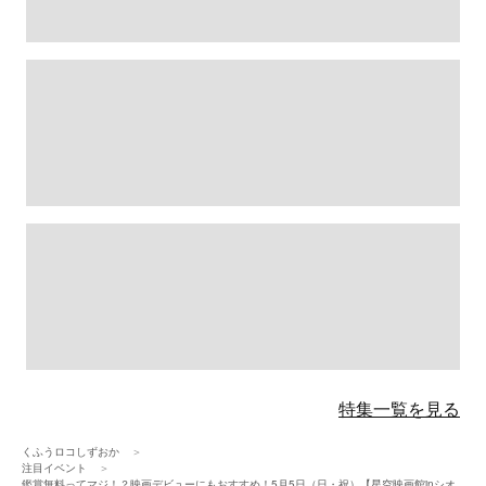
特集一覧を見る
くふうロコしずおか
注目イベント
鑑賞無料ってマジ！？映画デビューにもおすすめ！5月5日（日・祝）【星空映画館inシオ