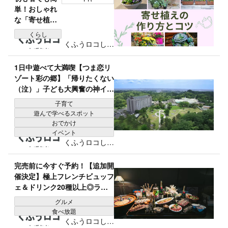
単！おしゃれ
な「寄せ植
え」の作り方
くらし
とコツをグリ
くふうロコしず
ーンアドバイ
おか編集部
ザーが紹介｜
1日中遊べて大満喫【つま恋リ
春夏秋冬のお
ゾート彩の郷】「帰りたくない
すすめ植物リ
（泣）」子ども大興奮の神イベ
スト付き
ント！？憧れのお仕事体験＆昆
子育て
虫教室レポ
遊んで学べるスポット
おでかけ
イベント
くふうロコしず
おか編集部
完売前に今すぐ予約！【追加開
催決定】極上フレンチビュッフ
ェ＆ドリンク20種以上◎ラグ
ジュアリーな「大人の夏祭り」
グルメ
が神コスパすぎる♪
食べ放題
くふうロコしず