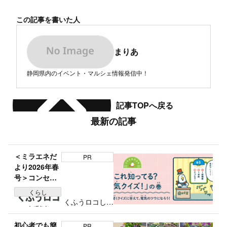
この記事を書いた人
まりあ
静岡県内のイベント・マルシェ情報発信中！
記事TOPへ戻る
最新の記事
＜ミラエネだ
PR
より2026年春
号＞コンセン
トの穴の長さ
くらし
は？「これ知
くふうロコしず
ってる？電気
おか編集部
クイズ」の巻
初心者でも簡
PR