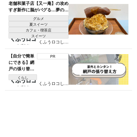
老舗和菓子店【又一庵】の攻め
すぎ新作に脳がバグる…夢の
「あんこかけ放題」も♪夏限定
グルメ
かき氷5種類がアツい！
夏スイーツ
カフェ・喫茶店
スイーツ
くふうロコしず
おか編集部
【自分で簡単
PR
にできる】網
戸の張り替え
方の手順と失
くらし
敗しないコツ
くふうロコしず
を解説！
おか編集部