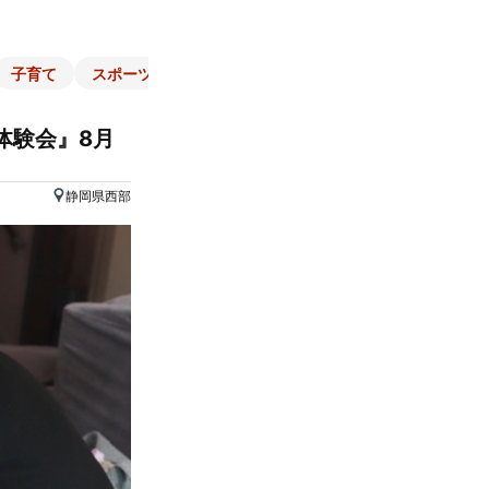
子育て
スポーツ
くらし
マネー
チラシ
自治体
体験会』8月
静岡県西部