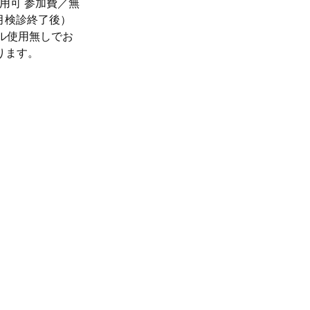
利用可 参加費／無
か月検診終了後）
ル使用無しでお
ります。