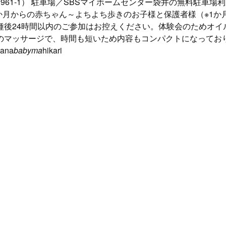
961-1） 駐車場／SBSマイホームセンター袋井の無料駐車場
1か月からの赤ちゃん～よちよち歩きのお子様と保護者様（※1
種後24時間以内のご参加はお控えください。体験会のためオイ
のマッサージで、時間も短いため内容もコンパクトになってお
ana
babyma
hikari