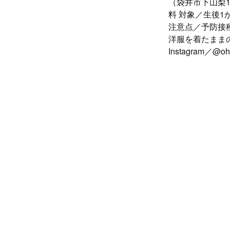
（袋井市下山梨1
料 対象／生後
注意点／予防接
洋服を着たまま
Instagram／@oh