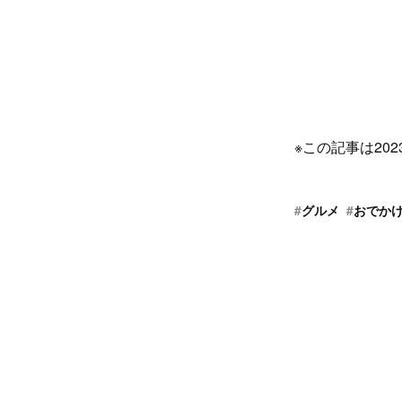
※この記事は20
#
グルメ
#
おでか