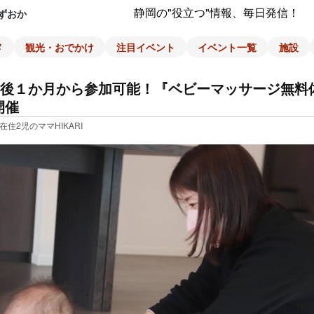
静岡の"役立つ"情報、毎日発信！
ずおか
メ
観光・おでかけ
注目イベント
イベント一覧
施設
後１か月から参加可能！『ベビーマッサージ無料
開催
在住2児のママHIKARI