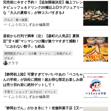
完売前に今すぐ予約！【追加開催決定】極上フレン
チビュッフェ＆ドリンク20種以上◎ラグジュアリー
な「大人の夏祭り」が神コスパすぎる♪
グルメ
食べ放題
くふうロコしずおか編集部
昼前から行列で満車（泣）【森町の人気店】夏限
定"甘々娘"マシマシつけ麺が激ウマすぎて感動！
「におわない餃子」も絶品
期間限定グルメ
つけ麺
ラーメン
ご当地グルメ
グルメ
クララ
【静岡初上陸】可愛すぎてヤバい♡あの「ペコちゃ
んの学校」が浜松に開校！超お得な限定お楽しみ袋
は売り切れ前に絶対ゲットして！
子育て
ショップ
おでかけ
イベント
くふうロコしずおか編集部
「静岡おでん」がかき氷に？！老舗和菓子店【又一