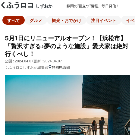
しずおか
静岡の"役立つ"情報、毎日発信！
すべて
グルメ
観光・おでかけ
注目イベント
イベ
5月1日にリニューアルオープン！【浜松市】
「贅沢すぎる♪夢のような施設」愛犬家は絶対
行くべし！
公開 : 2024.04.07
更新 : 2024.04.07
くふうロコしずおか編集部
静岡県西部