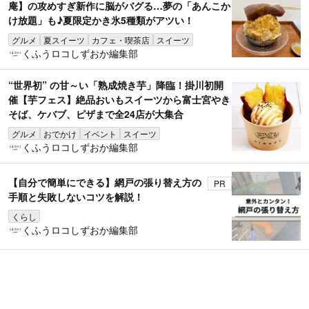
庵】の攻めすぎ新作に脳がバグる…夢の「あんこか
け放題」も♪夏限定かき氷5種類がアツい！
グルメ
夏スイーツ
カフェ・喫茶店
スイーツ
くふうロコしずおか編集部
“世界初” の甘～い「熟成焼き芋」降臨！掛川初開
催【芋フェス】絶品おいもスイーツから富士宮やき
そば、ケバブ、ピザまで全24店が大集合
グルメ
おでかけ
イベント
スイーツ
くふうロコしずおか編集部
【自分で簡単にできる】網戸の張り替え方の
PR
手順と失敗しないコツを解説！
くらし
くふうロコしずおか編集部