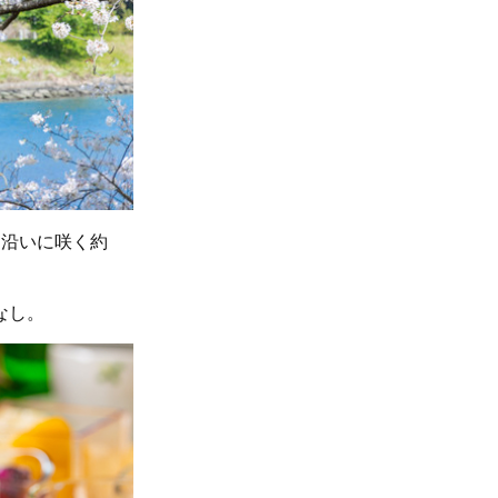
川沿いに咲く約
なし。