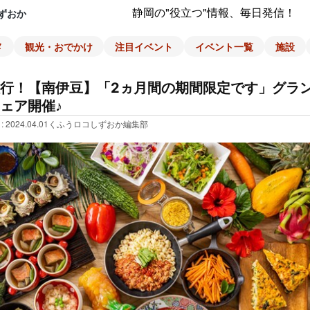
静岡の"役立つ"情報、毎日発信！
ずおか
メ
観光・おでかけ
注目イベント
イベント一覧
施設
行！【南伊豆】「2ヵ月間の期間限定です」グラ
ェア開催♪
: 2024.04.01
くふうロコしずおか編集部