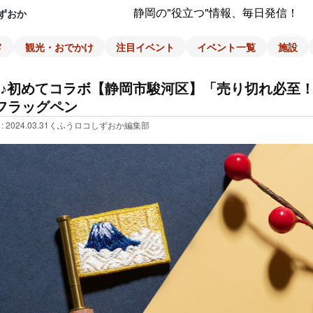
静岡の"役立つ"情報、毎日発信！
ずおか
メ
観光・おでかけ
注目イベント
イベント一覧
施設
♪初めてコラボ【静岡市駿河区】「売り切れ必至
Nフラッグペン
: 2024.03.31
くふうロコしずおか編集部