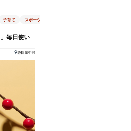
子育て
スポーツ
くらし
マネー
チラシ
自治体
！」毎日使い
静岡県中部