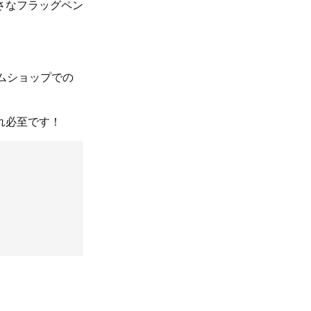
小さなフラッグペン
アムショップでの
れ必至です！