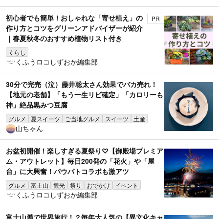
初心者でも簡単！おしゃれな「寄せ植え」の
PR
作り方とコツをグリーンアドバイザーが紹介
｜春夏秋冬のおすすめ植物リスト付き
くらし
くふうロコしずおか編集部
30分で完売（泣）藤井聡太さん効果でバカ売れ！
【地元の老舗】「もう一生リピ確定」「カロリーも
神」絶品黒みつ豆腐
グルメ
夏スイーツ
ご当地グルメ
スイーツ
土産
山ちゃん
お盆初開催！楽しすぎる夏祭り♡【御殿場プレミア
ム・アウトレット】毎日200発の「花火」や「屋
台」に大興奮！パウパトコラボも激アツ
グルメ
富士山
観光
祭り
おでかけ
イベント
くふうロコしずおか編集部
富士山麓で世界旅行！？毎年大人気の【異文化キャ