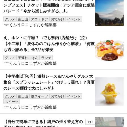
ンプフェス】チケット販売開始！アジア屋台に仮装
パレード「今から楽しみすぎる…♪」
グルメ
富士山
アウトドア
おでかけ
イベント
くふうロコしずおか編集部
え、ホントに半額？→でも県内1店舗だけ（泣）
【不二家】「夏休みのごはん作りから解放」「何度
も通い詰める」全7品が爆安
グルメ
子連れごはん
ランチ
くふうロコしずおか編集部
【中学生以下0円】激熱レース＆ひんやりグルメ大
集合「スプラッシュシート」でびしょ濡れ！？真夏
のレース観戦で大はしゃぎ♪
グルメ
富士山
夏スイーツ
おでかけ
イベント
スイーツ
くふうロコしずおか編集部
【自分で簡単にできる】網戸の張り替え方の
PR