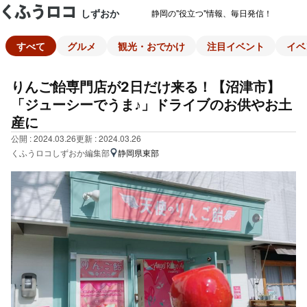
しずおか
静岡の"役立つ"情報、毎日発信！
すべて
グルメ
観光・おでかけ
注目イベント
イベ
りんご飴専門店が2日だけ来る！【沼津市】
「ジューシーでうま♪」ドライブのお供やお土
産に
公開 : 2024.03.26
更新 : 2024.03.26
くふうロコしずおか編集部
静岡県東部