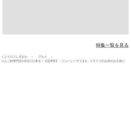
特集一覧を見る
くふうロコしずおか
グルメ
りんご飴専門店が2日だけ来る！【沼津市】「ジューシーでうま♪」ドライブのお供やお土産に