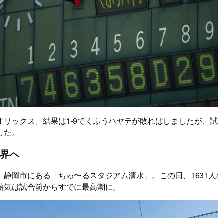
オリックス。結果は1-9でくふうハヤテが敗れはしましたが、
した。
界へ
、静岡市にある「ちゅ〜るスタジアム清水」。この日、1631
熱気は試合前からすでに最高潮に。