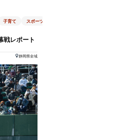
子育て
スポーツ
くらし
マネー
チラシ
自治体
幕戦レポート
静岡県全域