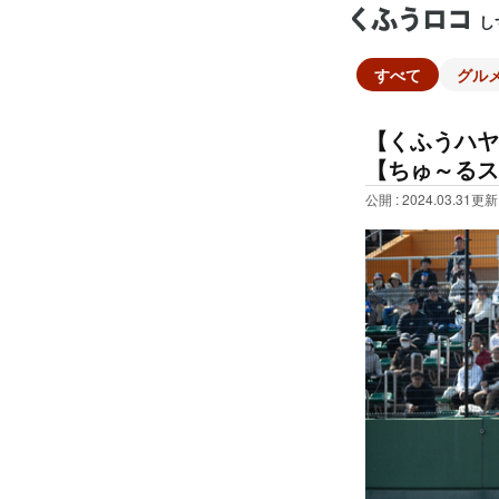
し
すべて
グル
【くふうハヤ
【ちゅ～るス
公開 : 2024.03.31
更新 