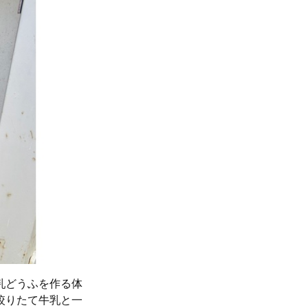
乳どうふを作る体
絞りたて牛乳と一