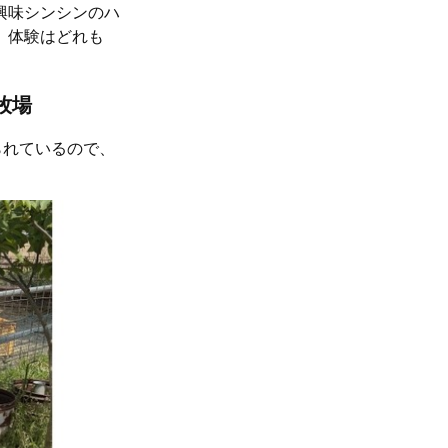
興味シンシンのハ
。体験はどれも
牧場
られているので、