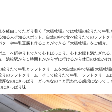
道を経由してたどり着く『大橋牧場』では牧場の絞りたて牛乳
る知る人ぞ知るスポット。自然の中で食べ絞りたてのソフトク
バターや牛乳豆腐も作ることができる『大橋牧場』をご紹介。
ポニーへ餌やりもできて心もほっこり。心もお腹も満たざれる
ュ！浜松駅から１時間もかからずに行けるから休日のお出かけ
の絞りたて牛乳とソフトクリームを大自然の中で堪能 大橋牧場
絞りのソフトクリーム！そして絞りたて牛乳！ソフトクリーム
濃厚なのにさっぱり！どっちなの？と思われる感想になってし
のにさっぱり味！