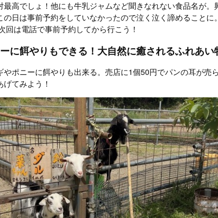
対最高でしょ！他にも牛乳ジャムなど聞きなれない食品名が。
この日は事前予約をしていなかったので泣く泣く諦めることに
。次回は電話で事前予約してから行こう！
ーに餌やりもできる！大自然に癒されるふれあい
ギやポニーに餌やりも出来る。売店に1個50円でパンの耳が売
あげてみよう！