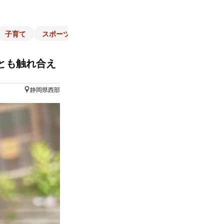
子育て
スポーツ
くらし
マネー
チラシ
自治体
とも触れ合え
静岡県西部