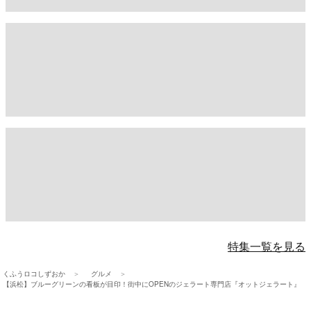
特集一覧を見る
くふうロコしずおか
グルメ
【浜松】ブルーグリーンの看板が目印！街中にOPENのジェラート専門店『オットジェラート』