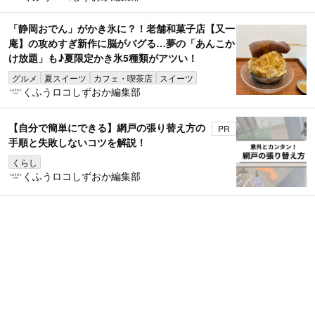
「静岡おでん」がかき氷に？！老舗和菓子店【又一
庵】の攻めすぎ新作に脳がバグる…夢の「あんこか
け放題」も♪夏限定かき氷5種類がアツい！
グルメ
夏スイーツ
カフェ・喫茶店
スイーツ
くふうロコしずおか編集部
【自分で簡単にできる】網戸の張り替え方の
PR
手順と失敗しないコツを解説！
くらし
くふうロコしずおか編集部