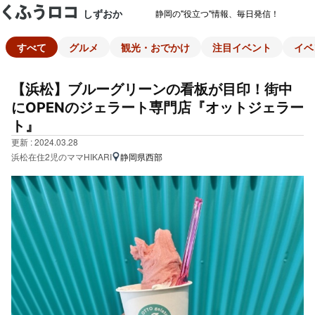
しずおか
静岡の"役立つ"情報、毎日発信！
すべて
グルメ
観光・おでかけ
注目イベント
イベ
【浜松】ブルーグリーンの看板が目印！街中
にOPENのジェラート専門店『オットジェラー
ト』
更新 : 2024.03.28
浜松在住2児のママHIKARI
静岡県西部