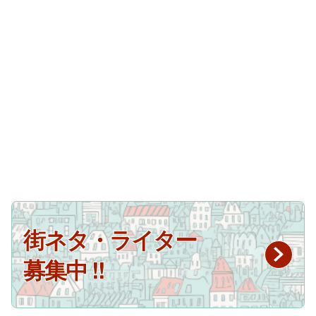
街ネタ・ライター
募集中 !!