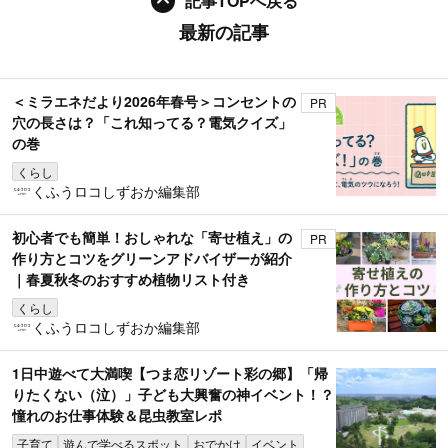
記事TOPへ戻る
最新の記事
＜ミラエネだより2026年春号＞コンセントの
PR
穴の長さは？「これ知ってる？電気クイズ」
の巻
くらし
くふうロコしずおか編集部
初心者でも簡単！おしゃれな「寄せ植え」の
PR
作り方とコツをグリーンアドバイザーが紹介
｜春夏秋冬のおすすめ植物リスト付き
くらし
くふうロコしずおか編集部
1日中遊べて大満喫【つま恋リゾート彩の郷】「帰
りたくない（泣）」子ども大興奮の神イベント！？
憧れのお仕事体験＆昆虫教室レポ
子育て
遊んで学べるスポット
おでかけ
イベント