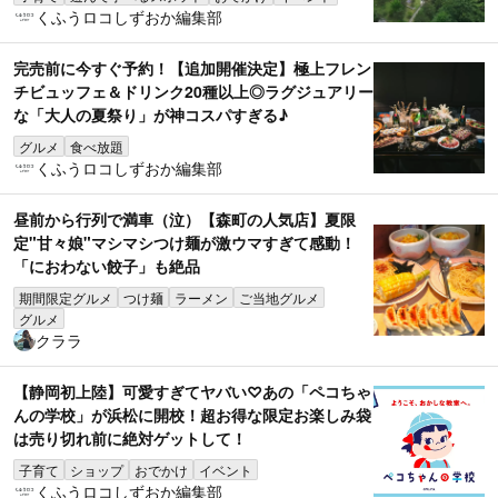
くふうロコしずおか編集部
完売前に今すぐ予約！【追加開催決定】極上フレン
チビュッフェ＆ドリンク20種以上◎ラグジュアリー
な「大人の夏祭り」が神コスパすぎる♪
グルメ
食べ放題
くふうロコしずおか編集部
昼前から行列で満車（泣）【森町の人気店】夏限
定"甘々娘"マシマシつけ麺が激ウマすぎて感動！
「におわない餃子」も絶品
期間限定グルメ
つけ麺
ラーメン
ご当地グルメ
グルメ
クララ
【静岡初上陸】可愛すぎてヤバい♡あの「ペコちゃ
んの学校」が浜松に開校！超お得な限定お楽しみ袋
は売り切れ前に絶対ゲットして！
子育て
ショップ
おでかけ
イベント
くふうロコしずおか編集部