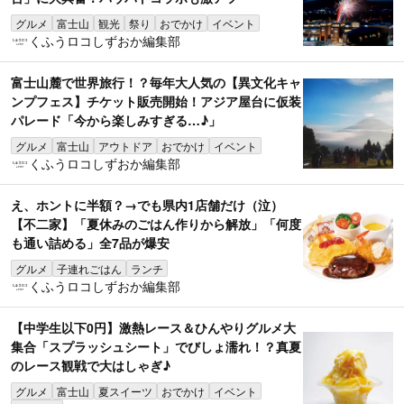
グルメ
富士山
観光
祭り
おでかけ
イベント
くふうロコしずおか編集部
富士山麓で世界旅行！？毎年大人気の【異文化キャ
ンプフェス】チケット販売開始！アジア屋台に仮装
パレード「今から楽しみすぎる…♪」
グルメ
富士山
アウトドア
おでかけ
イベント
くふうロコしずおか編集部
え、ホントに半額？→でも県内1店舗だけ（泣）
【不二家】「夏休みのごはん作りから解放」「何度
も通い詰める」全7品が爆安
グルメ
子連れごはん
ランチ
くふうロコしずおか編集部
【中学生以下0円】激熱レース＆ひんやりグルメ大
集合「スプラッシュシート」でびしょ濡れ！？真夏
のレース観戦で大はしゃぎ♪
グルメ
富士山
夏スイーツ
おでかけ
イベント