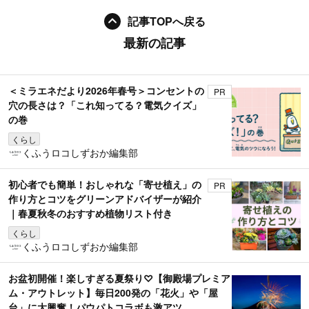
記事TOPへ戻る
最新の記事
＜ミラエネだより2026年春号＞コンセントの
PR
穴の長さは？「これ知ってる？電気クイズ」
の巻
くらし
くふうロコしずおか編集部
初心者でも簡単！おしゃれな「寄せ植え」の
PR
作り方とコツをグリーンアドバイザーが紹介
｜春夏秋冬のおすすめ植物リスト付き
くらし
くふうロコしずおか編集部
お盆初開催！楽しすぎる夏祭り♡【御殿場プレミア
ム・アウトレット】毎日200発の「花火」や「屋
台」に大興奮！パウパトコラボも激アツ