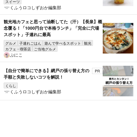
スイーツ
くふうロコしずおか編集部
観光地カフェと思って油断してた（汗）【長泉】概
念覆る！「1000円台で本格ランチ」「完全に穴場
スポット」子連れに最高
グルメ
子連れごはん
遊んで学べるスポット
観光
カフェ・喫茶店
ご当地グルメ
ぷにこ
【自分で簡単にできる】網戸の張り替え方の
PR
手順と失敗しないコツを解説！
くらし
くふうロコしずおか編集部