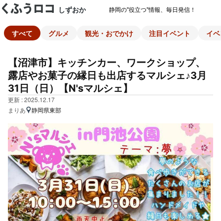
しずおか
静岡の"役立つ"情報、毎日発信！
すべて
グルメ
観光・おでかけ
注目イベント
イベ
【沼津市】キッチンカー、ワークショップ、
露店やお菓子の縁日も出店するマルシェ♪3月
31日（日）【N'sマルシェ】
更新 : 2025.12.17
まりあ
静岡県東部