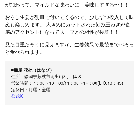
が加わって、マイルドな味わいに。美味しすぎる〜！！
おろし生姜が別皿で付いてくるので、少しずつ投入して味
変も楽しめます。 大きめにカットされた刻み玉ねぎが食
感のアクセントになってスープとの相性が抜群！！
見た目重たそうに見えますが、生姜効果で最後までぺろっ
と食べられます。
■麺屋 花枇（はなび）
住所：静岡県藤枝市岡出山3丁目4-8
営業時間：7：00〜10：00/11：00〜14：00(L.O.13：45)
定休日：月曜・金曜
公式X