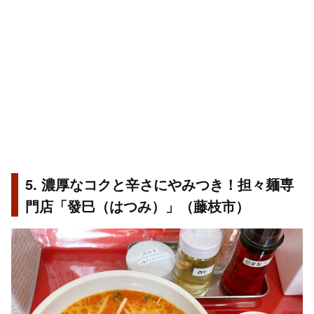
5. 濃厚なコクと辛さにやみつき！担々麺専
門店「發巳（はつみ）」（藤枝市）