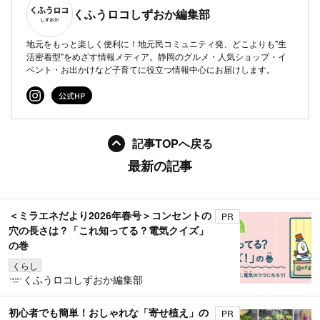
くふうロコしずおか編集部
地元をもっと楽しく便利に！地元民コミュニティ発、どこよりも"生
活密着型"をめざす情報メディア。静岡のグルメ・人気ショップ・イ
ベント・お出かけなど子育てに役立つ情報中心にお届けします。
記事TOPへ戻る
最新の記事
＜ミラエネだより2026年春号＞コンセントの
PR
穴の長さは？「これ知ってる？電気クイズ」
の巻
くらし
くふうロコしずおか編集部
初心者でも簡単！おしゃれな「寄せ植え」の
PR