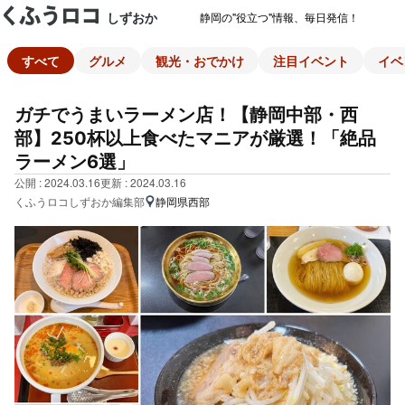
しずおか
静岡の"役立つ"情報、毎日発信！
すべて
グルメ
観光・おでかけ
注目イベント
イベ
ガチでうまいラーメン店！【静岡中部・西
部】250杯以上食べたマニアが厳選！「絶品
ラーメン6選」
公開 : 2024.03.16
更新 : 2024.03.16
くふうロコしずおか編集部
静岡県西部