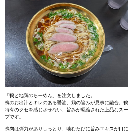
「鴨と地鶏のらーめん」を注文しました。
鴨のお出汁とキレのある醤油、鶏の旨みが見事に融合。鴨
特有のクセを感じさせない、旨みが凝縮された上品なスー
プです。
鴨肉は弾力がありしっとり、噛むたびに旨みエキスが口に