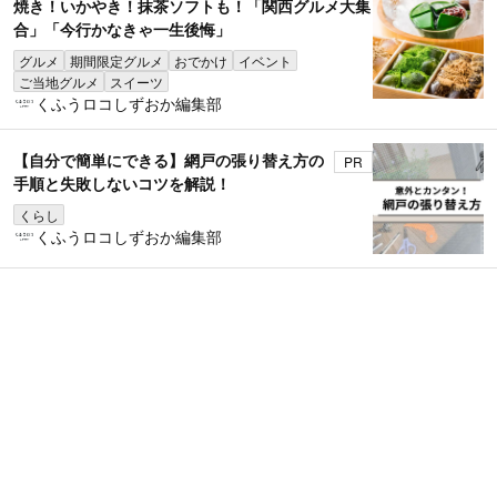
焼き！いかやき！抹茶ソフトも！「関西グルメ大集
合」「今行かなきゃ一生後悔」
グルメ
期間限定グルメ
おでかけ
イベント
ご当地グルメ
スイーツ
くふうロコしずおか編集部
【自分で簡単にできる】網戸の張り替え方の
PR
手順と失敗しないコツを解説！
くらし
くふうロコしずおか編集部