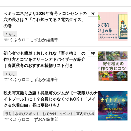
＜ミラエネだより2026年春号＞コンセントの
PR
穴の長さは？「これ知ってる？電気クイズ」
の巻
くらし
くふうロコしずおか編集部
初心者でも簡単！おしゃれな「寄せ植え」の
PR
作り方とコツをグリーンアドバイザーが紹介
｜春夏秋冬のおすすめ植物リスト付き
くらし
くふうロコしずおか編集部
映え写真撮り放題！呉服町のジムが【一夜限りのナ
イトプール】に！？会員じゃなくでもOK！「メイ
ク＆水着自由」昼は夏祭りも♪
祭り
水遊びスポット
おでかけ
イベント
室内遊び場
くふうロコしずおか編集部