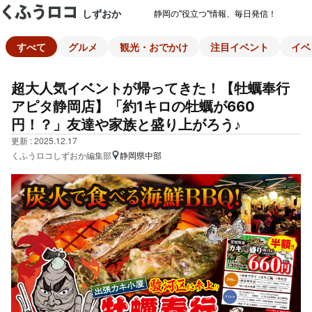
しずおか
静岡の"役立つ"情報、毎日発信！
すべて
グルメ
観光・おでかけ
注目イベント
イベ
超大人気イベントが帰ってきた！【牡蠣奉行
アピタ静岡店】「約1キロの牡蠣が660
円！？」友達や家族と盛り上がろう♪
更新 : 2025.12.17
くふうロコしずおか編集部
静岡県中部