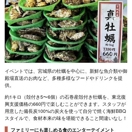
イベントでは、宮城県の牡蠣を中心に、新鮮な魚介類や御
殿場直送のお肉など、多種多様なフードやドリンクを提
供。
約1キロ（殻付き5〜6個）の石巻産殻付き牡蠣を、東北復
興支援価格の660円で楽しむことができます。スタッフが
用意した備長炭100%の炭火を使って自分で焼く海鮮BBQ
スタイルで、食材本来の味を堪能できること間違いなし！
ファミリーにも楽しめる食のエンターテイメント