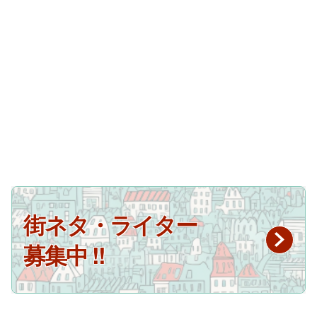
街ネタ・ライター
募集中 !!