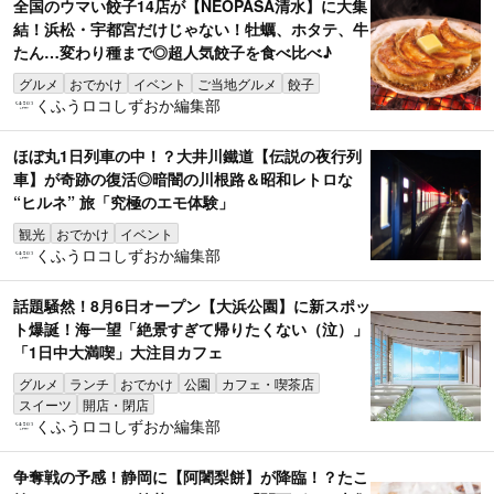
全国のウマい餃子14店が【NEOPASA清水】に大集
結！浜松・宇都宮だけじゃない！牡蠣、ホタテ、牛
たん…変わり種まで◎超人気餃子を食べ比べ♪
グルメ
おでかけ
イベント
ご当地グルメ
餃子
くふうロコしずおか編集部
ほぼ丸1日列車の中！？大井川鐵道【伝説の夜行列
車】が奇跡の復活◎暗闇の川根路＆昭和レトロな
“ヒルネ” 旅「究極のエモ体験」
観光
おでかけ
イベント
くふうロコしずおか編集部
話題騒然！8月6日オープン【大浜公園】に新スポッ
ト爆誕！海一望「絶景すぎて帰りたくない（泣）」
「1日中大満喫」大注目カフェ
グルメ
ランチ
おでかけ
公園
カフェ・喫茶店
スイーツ
開店・閉店
くふうロコしずおか編集部
争奪戦の予感！静岡に【阿闍梨餅】が降臨！？たこ