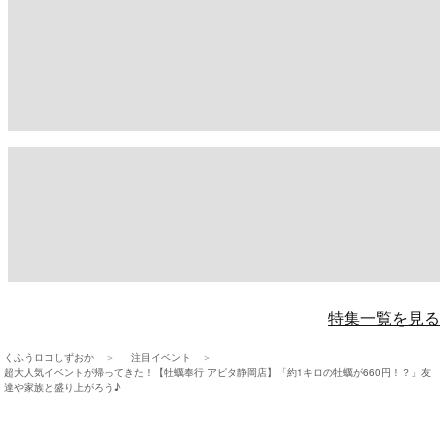
特集一覧を見る
くふうロコしずおか
注目イベント
超大人気イベントが帰ってきた！【牡蠣奉行 アピタ静岡店】「約1キロの牡蠣が660円！？」友
達や家族と盛り上がろう♪