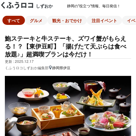
しずおか
静岡の"役立つ"情報、毎日発信！
すべて
グルメ
観光・おでかけ
注目イベント
イベ
鮑ステーキと牛ステーキ、ズワイ蟹がもらえ
る！？【東伊豆町】「揚げたて天ぷらは食べ
放題♪」超満喫プランは今だけ！
更新 : 2025.12.17
くふうロコしずおか編集部
静岡県伊豆