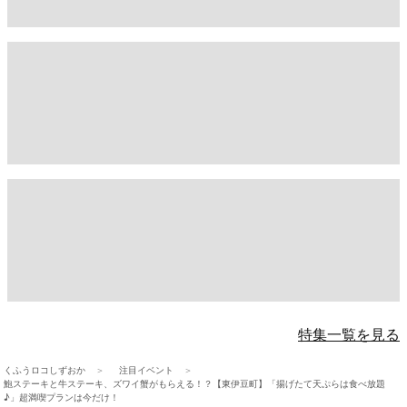
特集一覧を見る
くふうロコしずおか
注目イベント
鮑ステーキと牛ステーキ、ズワイ蟹がもらえる！？【東伊豆町】「揚げたて天ぷらは食べ放題
♪」超満喫プランは今だけ！