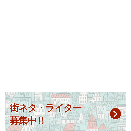
街ネタ・ライター
募集中 !!