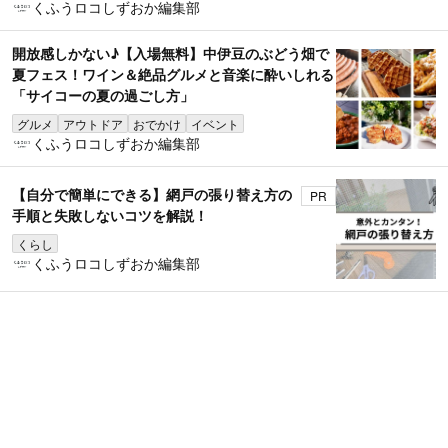
くふうロコしずおか編集部
開放感しかない♪【入場無料】中伊豆のぶどう畑で
夏フェス！ワイン＆絶品グルメと音楽に酔いしれる
「サイコーの夏の過ごし方」
グルメ
アウトドア
おでかけ
イベント
くふうロコしずおか編集部
【自分で簡単にできる】網戸の張り替え方の
PR
手順と失敗しないコツを解説！
くらし
くふうロコしずおか編集部