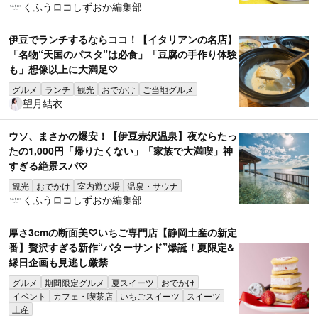
くふうロコしずおか編集部
伊豆でランチするならココ！【イタリアンの名店】
「名物“天国のパスタ”は必食」「豆腐の手作り体験
も」想像以上に大満足♡
グルメ
ランチ
観光
おでかけ
ご当地グルメ
望月結衣
ウソ、まさかの爆安！【伊豆赤沢温泉】夜ならたっ
たの1,000円「帰りたくない」「家族で大満喫」神
すぎる絶景スパ♡
観光
おでかけ
室内遊び場
温泉・サウナ
くふうロコしずおか編集部
厚さ3cmの断面美♡いちご専門店【静岡土産の新定
番】贅沢すぎる新作“バターサンド”爆誕！夏限定&
縁日企画も見逃し厳禁
グルメ
期間限定グルメ
夏スイーツ
おでかけ
イベント
カフェ・喫茶店
いちごスイーツ
スイーツ
土産