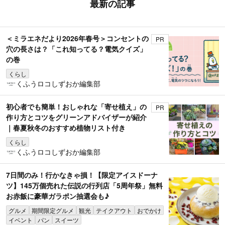
最新の記事
＜ミラエネだより2026年春号＞コンセントの
PR
穴の長さは？「これ知ってる？電気クイズ」
の巻
くらし
くふうロコしずおか編集部
初心者でも簡単！おしゃれな「寄せ植え」の
PR
作り方とコツをグリーンアドバイザーが紹介
｜春夏秋冬のおすすめ植物リスト付き
くらし
くふうロコしずおか編集部
7日間のみ！行かなきゃ損！【限定アイスドーナ
ツ】145万個売れた伝説の行列店「5周年祭」無料
お赤飯に豪華ガラポン抽選会も♪
グルメ
期間限定グルメ
観光
テイクアウト
おでかけ
イベント
パン
スイーツ