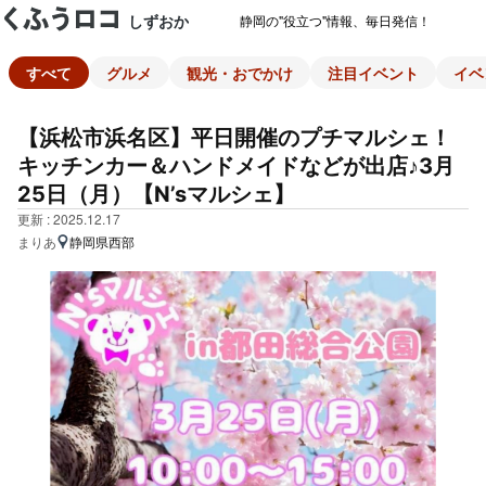
しずおか
静岡の"役立つ"情報、毎日発信！
すべて
グルメ
観光・おでかけ
注目イベント
イベ
【浜松市浜名区】平日開催のプチマルシェ！
キッチンカー＆ハンドメイドなどが出店♪3月
25日（月）【N’sマルシェ】
更新 : 2025.12.17
まりあ
静岡県西部