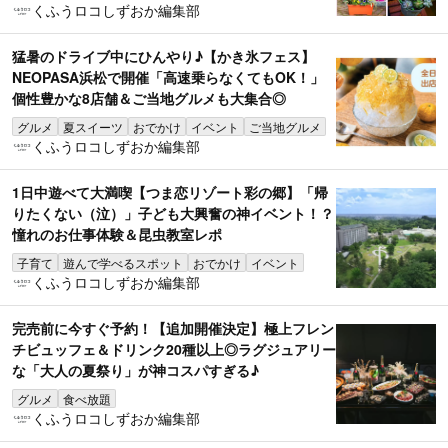
くふうロコしずおか編集部
猛暑のドライブ中にひんやり♪【かき氷フェス】
NEOPASA浜松で開催「高速乗らなくてもOK！」
個性豊かな8店舗＆ご当地グルメも大集合◎
グルメ
夏スイーツ
おでかけ
イベント
ご当地グルメ
くふうロコしずおか編集部
1日中遊べて大満喫【つま恋リゾート彩の郷】「帰
りたくない（泣）」子ども大興奮の神イベント！？
憧れのお仕事体験＆昆虫教室レポ
子育て
遊んで学べるスポット
おでかけ
イベント
くふうロコしずおか編集部
完売前に今すぐ予約！【追加開催決定】極上フレン
チビュッフェ＆ドリンク20種以上◎ラグジュアリー
な「大人の夏祭り」が神コスパすぎる♪
グルメ
食べ放題
くふうロコしずおか編集部