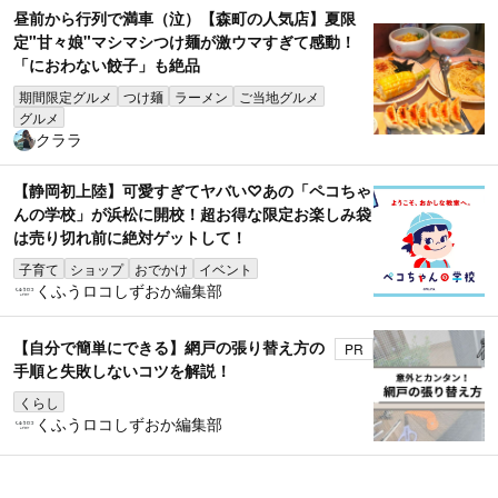
昼前から行列で満車（泣）【森町の人気店】夏限
定"甘々娘"マシマシつけ麺が激ウマすぎて感動！
「におわない餃子」も絶品
期間限定グルメ
つけ麺
ラーメン
ご当地グルメ
グルメ
クララ
【静岡初上陸】可愛すぎてヤバい♡あの「ペコちゃ
んの学校」が浜松に開校！超お得な限定お楽しみ袋
は売り切れ前に絶対ゲットして！
子育て
ショップ
おでかけ
イベント
くふうロコしずおか編集部
【自分で簡単にできる】網戸の張り替え方の
PR
手順と失敗しないコツを解説！
くらし
くふうロコしずおか編集部