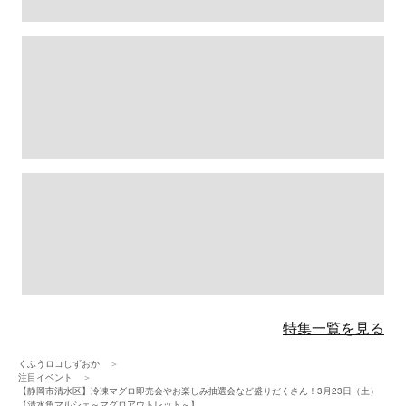
特集一覧を見る
くふうロコしずおか
注目イベント
【静岡市清水区】冷凍マグロ即売会やお楽しみ抽選会など盛りだくさん！3月23日（土）
【清水魚マルシェ～マグロアウトレット～】