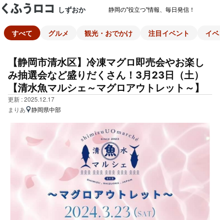
しずおか
静岡の"役立つ"情報、毎日発信！
すべて
グルメ
観光・おでかけ
注目イベント
イベ
【静岡市清水区】冷凍マグロ即売会やお楽し
み抽選会など盛りだくさん！3月23日（土）
【清水魚マルシェ～マグロアウトレット～】
更新 : 2025.12.17
まりあ
静岡県中部