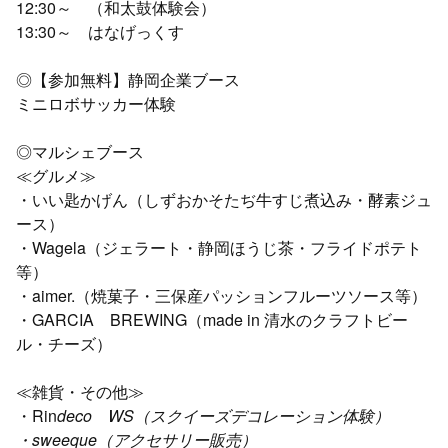
12:30～ （和太鼓体験会）
13:30～ はなげっくす
◎【参加無料】静岡企業ブース
ミニロボサッカー体験
◎マルシェブース
≪グルメ≫
・いい匙かげん（しずおかそたぢ牛すじ煮込み・酵素ジュ
ース）
・Wagela（ジェラート・静岡ほうじ茶・フライドポテト
等）
・aimer.（焼菓子・三保産パッションフルーツソース等）
・GARCIA BREWING（made in 清水のクラフトビー
ル・チーズ）
≪雑貨・その他≫
・Rin
deco WS（スクイーズデコレーション体験）
・sweeque（アクセサリー販売）