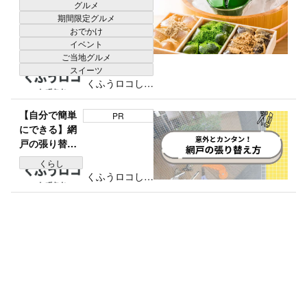
グルメ
生後悔」
期間限定グルメ
おでかけ
イベント
ご当地グルメ
スイーツ
くふうロコしず
おか編集部
【自分で簡単
PR
にできる】網
戸の張り替え
方の手順と失
くらし
敗しないコツ
くふうロコしず
を解説！
おか編集部