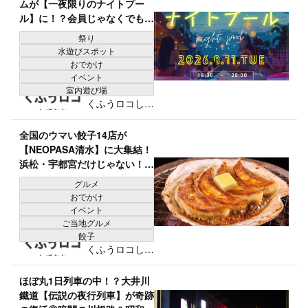
ムが【一夜限りのナイトプー
すすめ植物リ
ル】に！？会員じゃなくでも
スト付き
OK！「メイク＆水着自由」昼
祭り
は夏祭りも♪
水遊びスポット
おでかけ
イベント
室内遊び場
くふうロコしず
おか編集部
全国のウマい餃子14店が
【NEOPASA清水】に大集結！
浜松・宇都宮だけじゃない！牡
蠣、ホタテ、牛たん…変わり種
グルメ
まで◎超人気餃子を食べ比べ♪
おでかけ
イベント
ご当地グルメ
餃子
くふうロコしず
おか編集部
ほぼ丸1日列車の中！？大井川
鐵道【伝説の夜行列車】が奇跡