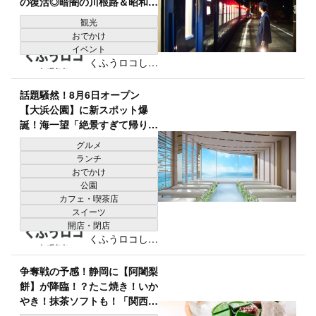
の復活◎暗闇の川根路＆昭和レ
トロな “ヒルネ” 旅「究極のエ
観光
モ体験」
おでかけ
イベント
くふうロコしず
おか編集部
話題騒然！8月6日オープン
【大浜公園】に新スポット爆
誕！海一望「絶景すぎて帰りた
くない（泣）」「1日中大満
グルメ
喫」大注目カフェ
ランチ
おでかけ
公園
カフェ・喫茶店
スイーツ
開店・閉店
くふうロコしず
おか編集部
争奪戦の予感！静岡に【阿闍梨
餅】が降臨！？たこ焼き！いか
やき！抹茶ソフトも！「関西グ
ルメ大集合」「今行かなきゃ一