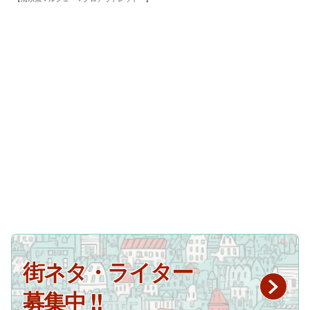
街ネタ・ライター
募集中 !!