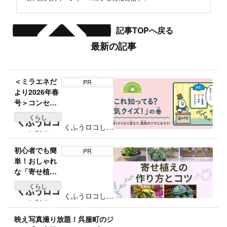
記事TOPへ戻る
最新の記事
＜ミラエネだ
PR
より2026年春
号＞コンセン
トの穴の長さ
くらし
は？「これ知
くふうロコしず
ってる？電気
おか編集部
クイズ」の巻
初心者でも簡
PR
単！おしゃれ
な「寄せ植
え」の作り方
くらし
とコツをグリ
くふうロコしず
ーンアドバイ
おか編集部
ザーが紹介｜
映え写真撮り放題！呉服町のジ
春夏秋冬のお