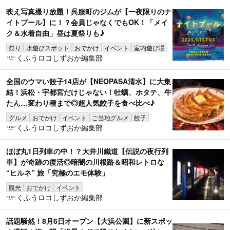
映え写真撮り放題！呉服町のジムが【一夜限りのナ
イトプール】に！？会員じゃなくでもOK！「メイ
ク＆水着自由」昼は夏祭りも♪
祭り
水遊びスポット
おでかけ
イベント
室内遊び場
くふうロコしずおか編集部
全国のウマい餃子14店が【NEOPASA清水】に大集
結！浜松・宇都宮だけじゃない！牡蠣、ホタテ、牛
たん…変わり種まで◎超人気餃子を食べ比べ♪
グルメ
おでかけ
イベント
ご当地グルメ
餃子
くふうロコしずおか編集部
ほぼ丸1日列車の中！？大井川鐵道【伝説の夜行列
車】が奇跡の復活◎暗闇の川根路＆昭和レトロな
“ヒルネ” 旅「究極のエモ体験」
観光
おでかけ
イベント
くふうロコしずおか編集部
話題騒然！8月6日オープン【大浜公園】に新スポッ