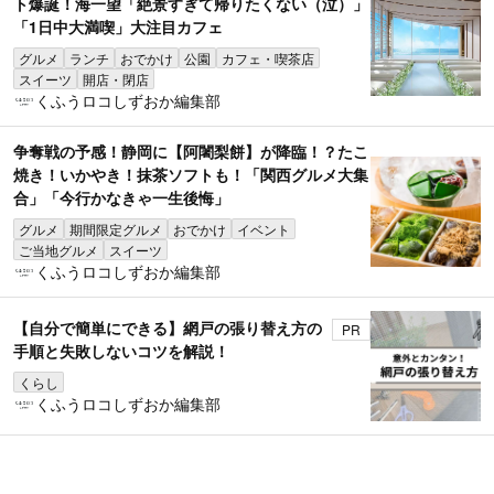
ト爆誕！海一望「絶景すぎて帰りたくない（泣）」
「1日中大満喫」大注目カフェ
グルメ
ランチ
おでかけ
公園
カフェ・喫茶店
スイーツ
開店・閉店
くふうロコしずおか編集部
争奪戦の予感！静岡に【阿闍梨餅】が降臨！？たこ
焼き！いかやき！抹茶ソフトも！「関西グルメ大集
合」「今行かなきゃ一生後悔」
グルメ
期間限定グルメ
おでかけ
イベント
ご当地グルメ
スイーツ
くふうロコしずおか編集部
【自分で簡単にできる】網戸の張り替え方の
PR
手順と失敗しないコツを解説！
くらし
くふうロコしずおか編集部