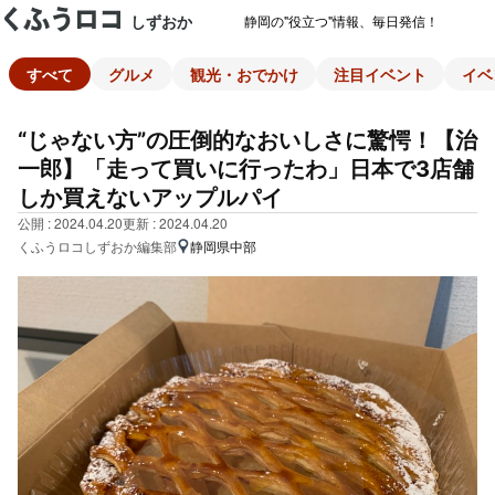
しずおか
静岡の"役立つ"情報、毎日発信！
すべて
グルメ
観光・おでかけ
注目イベント
イベ
“じゃない方”の圧倒的なおいしさに驚愕！【治
一郎】「走って買いに行ったわ」日本で3店舗
しか買えないアップルパイ
公開 : 2024.04.20
更新 : 2024.04.20
くふうロコしずおか編集部
静岡県中部