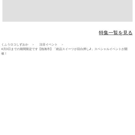
特集一覧を見る
くふうロコしずおか
注目イベント
4月3日までの期間限定です【熱海市】「絶品スイーツが目白押し♪」スペシャルイベントが開
催！