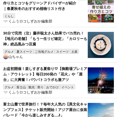
作り方とコツをグリーンアドバイザーが紹介
｜春夏秋冬のおすすめ植物リスト付き
くらし
くふうロコしずおか編集部
30分で完売（泣）藤井聡太さん効果でバカ売れ！
【地元の老舗】「もう一生リピ確定」「カロリーも
神」絶品黒みつ豆腐
グルメ
夏スイーツ
ご当地グルメ
スイーツ
土産
山ちゃん
お盆初開催！楽しすぎる夏祭り♡【御殿場プレミア
ム・アウトレット】毎日200発の「花火」や「屋
台」に大興奮！パウパトコラボも激アツ
グルメ
富士山
観光
祭り
おでかけ
イベント
くふうロコしずおか編集部
富士山麓で世界旅行！？毎年大人気の【異文化キャ
ンプフェス】チケット販売開始！アジア屋台に仮装
パレード「今から楽しみすぎる…♪」