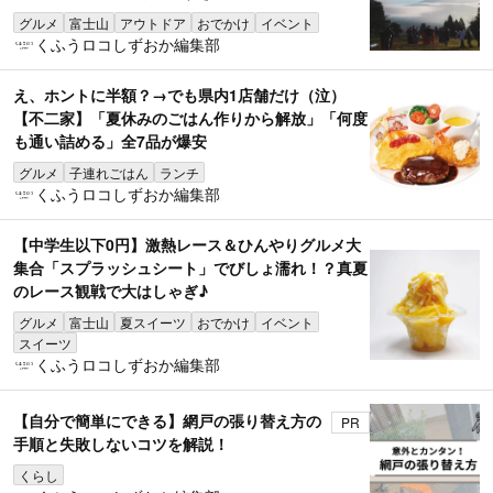
グルメ
富士山
アウトドア
おでかけ
イベント
くふうロコしずおか編集部
え、ホントに半額？→でも県内1店舗だけ（泣）
【不二家】「夏休みのごはん作りから解放」「何度
も通い詰める」全7品が爆安
グルメ
子連れごはん
ランチ
くふうロコしずおか編集部
【中学生以下0円】激熱レース＆ひんやりグルメ大
集合「スプラッシュシート」でびしょ濡れ！？真夏
のレース観戦で大はしゃぎ♪
グルメ
富士山
夏スイーツ
おでかけ
イベント
スイーツ
くふうロコしずおか編集部
【自分で簡単にできる】網戸の張り替え方の
PR
手順と失敗しないコツを解説！
くらし