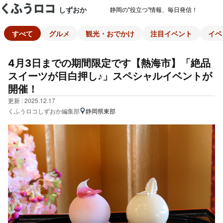
しずおか
静岡の"役立つ"情報、毎日発信！
すべて
グルメ
観光・おでかけ
注目イベント
イベ
4月3日までの期間限定です【熱海市】「絶品
スイーツが目白押し♪」スペシャルイベントが
開催！
更新 : 2025.12.17
くふうロコしずおか編集部
静岡県東部