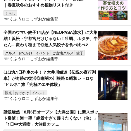
｜春夏秋冬のおすすめ植物リスト付き
くらし
くふうロコしずおか編集部
全国のウマい餃子14店が【NEOPASA清水】に大集
結！浜松・宇都宮だけじゃない！牡蠣、ホタテ、牛
たん…変わり種まで◎超人気餃子を食べ比べ♪
グルメ
おでかけ
イベント
ご当地グルメ
餃子
くふうロコしずおか編集部
ほぼ丸1日列車の中！？大井川鐵道【伝説の夜行列
車】が奇跡の復活◎暗闇の川根路＆昭和レトロな
“ヒルネ” 旅「究極のエモ体験」
観光
おでかけ
イベント
くふうロコしずおか編集部
話題騒然！8月6日オープン【大浜公園】に新スポッ
ト爆誕！海一望「絶景すぎて帰りたくない（泣）」
「1日中大満喫」大注目カフェ