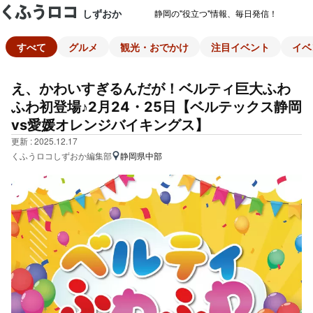
しずおか
静岡の"役立つ"情報、毎日発信！
すべて
グルメ
観光・おでかけ
注目イベント
イベ
え、かわいすぎるんだが！ベルティ巨大ふわ
ふわ初登場♪2月24・25日【ベルテックス静岡
vs愛媛オレンジバイキングス】
更新 : 2025.12.17
くふうロコしずおか編集部
静岡県中部