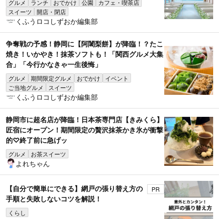
グルメ
ランチ
おでかけ
公園
カフェ・喫茶店
スイーツ
開店・閉店
くふうロコしずおか編集部
争奪戦の予感！静岡に【阿闍梨餅】が降臨！？たこ
焼き！いかやき！抹茶ソフトも！「関西グルメ大集
合」「今行かなきゃ一生後悔」
グルメ
期間限定グルメ
おでかけ
イベント
ご当地グルメ
スイーツ
くふうロコしずおか編集部
静岡市に超名店が降臨！日本茶専門店【きみくら】
匠宿にオープン！期間限定の贅沢抹茶かき氷が衝撃
的♡終了前に急げッ
グルメ
お茶スイーツ
よれちゃん
【自分で簡単にできる】網戸の張り替え方の
PR
手順と失敗しないコツを解説！
くらし