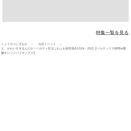
特集一覧を見る
くふうロコしずおか
注目イベント
え、かわいすぎるんだが！ベルティ巨大ふわふわ初登場♪2月24・25日【ベルテックス静岡vs愛
媛オレンジバイキングス】