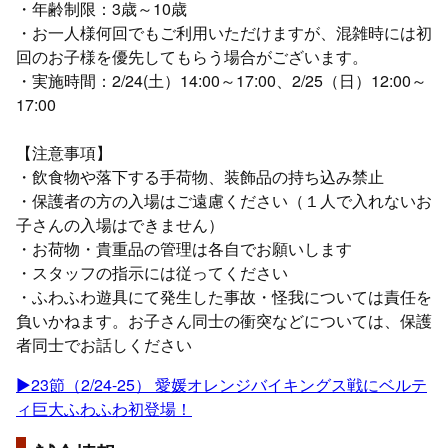
・年齢制限：3歳～10歳
・お一人様何回でもご利用いただけますが、混雑時には初
回のお子様を優先してもらう場合がございます。
・実施時間：2/24(土）14:00～17:00、2/25（日）12:00～
17:00
【注意事項】
・飲食物や落下する手荷物、装飾品の持ち込み禁止
・保護者の方の入場はご遠慮ください（１人で入れないお
子さんの入場はできません）
・お荷物・貴重品の管理は各自でお願いします
・スタッフの指示には従ってください
・ふわふわ遊具にて発生した事故・怪我については責任を
負いかねます。お子さん同士の衝突などについては、保護
者同士でお話しください
▶23節（2/24-25） 愛媛オレンジバイキングス戦にベルテ
ィ巨大ふわふわ初登場！