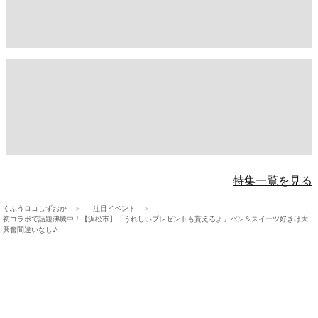
特集一覧を見る
くふうロコしずおか
注目イベント
初コラボで話題沸騰中！【浜松市】「うれしいプレゼントも貰えるよ」パン＆スイーツ好きは大
興奮間違いなし♪