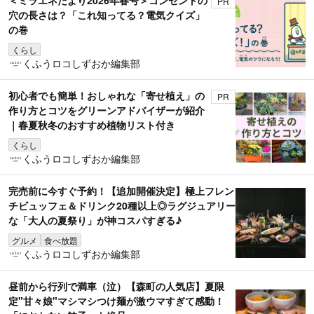
＜ミラエネだより2026年春号＞コンセントの
PR
穴の長さは？「これ知ってる？電気クイズ」
の巻
くらし
くふうロコしずおか編集部
初心者でも簡単！おしゃれな「寄せ植え」の
PR
作り方とコツをグリーンアドバイザーが紹介
｜春夏秋冬のおすすめ植物リスト付き
くらし
くふうロコしずおか編集部
完売前に今すぐ予約！【追加開催決定】極上フレン
チビュッフェ＆ドリンク20種以上◎ラグジュアリー
な「大人の夏祭り」が神コスパすぎる♪
グルメ
食べ放題
くふうロコしずおか編集部
昼前から行列で満車（泣）【森町の人気店】夏限
定"甘々娘"マシマシつけ麺が激ウマすぎて感動！