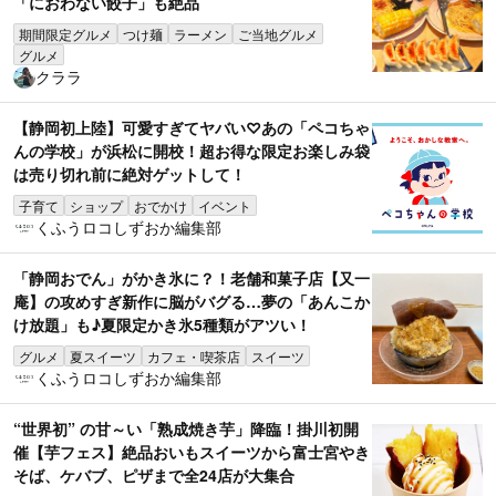
「におわない餃子」も絶品
期間限定グルメ
つけ麺
ラーメン
ご当地グルメ
グルメ
クララ
【静岡初上陸】可愛すぎてヤバい♡あの「ペコちゃ
んの学校」が浜松に開校！超お得な限定お楽しみ袋
は売り切れ前に絶対ゲットして！
子育て
ショップ
おでかけ
イベント
くふうロコしずおか編集部
「静岡おでん」がかき氷に？！老舗和菓子店【又一
庵】の攻めすぎ新作に脳がバグる…夢の「あんこか
け放題」も♪夏限定かき氷5種類がアツい！
グルメ
夏スイーツ
カフェ・喫茶店
スイーツ
くふうロコしずおか編集部
“世界初” の甘～い「熟成焼き芋」降臨！掛川初開
催【芋フェス】絶品おいもスイーツから富士宮やき
そば、ケバブ、ピザまで全24店が大集合