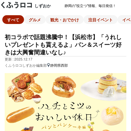
しずおか
静岡の"役立つ"情報、毎日発信！
すべて
グルメ
観光・おでかけ
注目イベント
イベ
初コラボで話題沸騰中！【浜松市】「うれし
いプレゼントも貰えるよ」パン＆スイーツ好
きは大興奮間違いなし♪
更新 : 2025.12.17
くふうロコしずおか編集部
静岡県西部