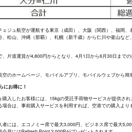
チェジュ航空が運航する東京（成田）、大阪（関西）、福岡、
分、松山、沖縄（那覇）、札幌（新千歳）から仁川や釜山など
で、片道運賃が4,800円からとなり、4月1日から6月30日まで
航空のホームページ、モバイルアプリ、モバイルウェブから簡
らにお得に！
を購入したお客様には、15kgの受託手荷物サービスが提供され
る場合は、事前購入サービスを利用すれば、空港での購入より
者には、エコノミー席で最大3,000円、ビジネス席で最大5,0
員にはRefresh Point 2,000Pがプレゼントされます。