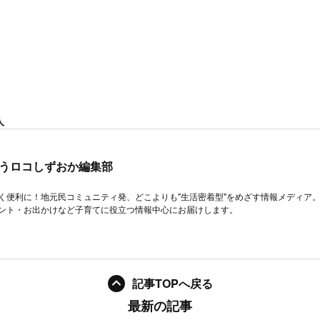
人
うロコしずおか編集部
く便利に！地元民コミュニティ発、どこよりも"生活密着型"をめざす情報メディア
ント・お出かけなど子育てに役立つ情報中心にお届けします。
記事TOPへ戻る
最新の記事