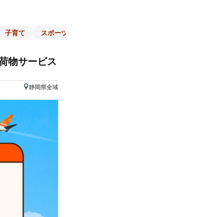
子育て
スポーツ
くらし
マネー
チラシ
自治体
手荷物サービス
静岡県全域