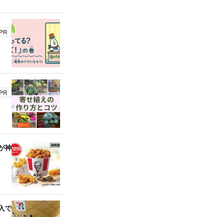
PR
PR
が神
入で