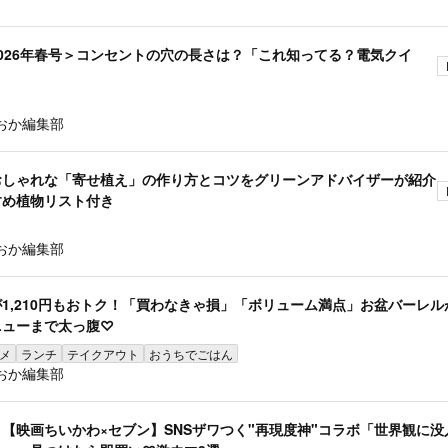
026年春号＞コンセントの穴の長さは？「これ知ってる？電気クイ
おか編集部
おしゃれな「寄せ植え」の作り方とコツをグリーンアドバイザーが紹介
すめ植物リスト付き
おか編集部
1,210円もおトク！「買わなきゃ損」「ボリューム満点」お盆バーレル
ニューまで太っ腹♡
メ
ランチ
テイクアウト
おうちでごはん
おか編集部
【映画ちいかわ×セブン】SNSザワつく"再現度神"コラボ「世界観に没