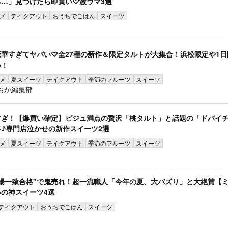
…」見つけたら即買い♡激ウマ3選
メ
テイクアウト
おうちでごはん
スイーツ
華すぎてヤバい♡全27種の新作＆限定タルトが大集合！浜松限定や1日
い！
メ
夏スイーツ
テイクアウト
季節のフルーツ
スイーツ
おか編集部
すぎ！【爆買い確定】ビジュ満点の贅沢「桃タルト」と話題の「ドバイ
♪専門店泣かせの新作スイーツ2選
メ
夏スイーツ
テイクアウト
季節のフルーツ
スイーツ
場一致合格"で鬼売れ！超一流職人「今年の夏、大バズり」と大絶賛【
の神スイーツ4選
テイクアウト
おうちでごはん
スイーツ