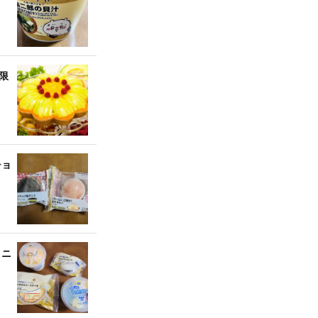
限
チョ
ミニ