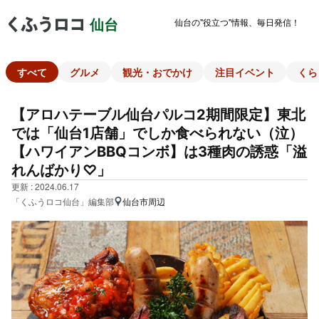
仙台の"役立つ"情報、毎日発信！
仙台
すべて
グルメ
観光・おでかけ
注目イベント
くら
【アロハテーブル仙台パルコ2期間限定】東北
では「仙台1店舗」でしか食べられない（泣）
【ハワイアンBBQコンボ】は3種肉の誘惑「溢
れんばかり♡」
更新 : 2024.06.17
「くふうロコ仙台」編集部
仙台市周辺