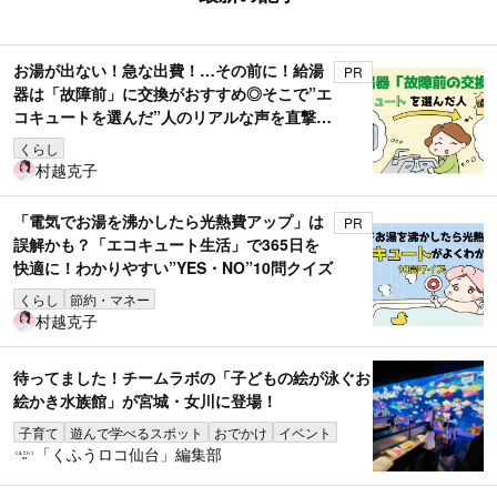
お湯が出ない！急な出費！…その前に！給湯
PR
器は「故障前」に交換がおすすめ◎そこで”エ
コキュートを選んだ”人のリアルな声を直撃取
材！
くらし
村越克子
「電気でお湯を沸かしたら光熱費アップ」は
PR
誤解かも？「エコキュート生活」で365日を
快適に！わかりやすい”YES・NO”10問クイズ
くらし
節約・マネー
村越克子
待ってました！チームラボの「子どもの絵が泳ぐお
絵かき水族館」が宮城・女川に登場！
子育て
遊んで学べるスポット
おでかけ
イベント
「くふうロコ仙台」編集部