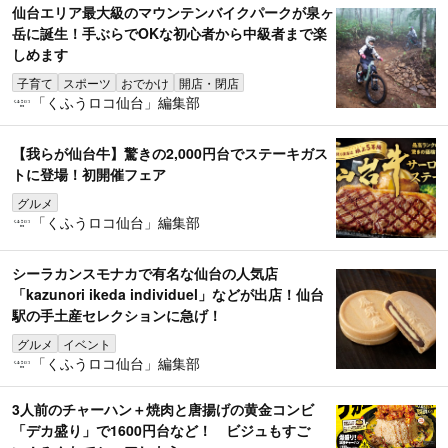
仙台エリア最大級のマウンテンバイクパークが泉ヶ
岳に誕生！手ぶらでOKな初心者から中級者まで楽
しめます
子育て
スポーツ
おでかけ
開店・閉店
「くふうロコ仙台」編集部
【我らが仙台牛】驚きの2,000円台でステーキガス
トに登場！初開催フェア
グルメ
「くふうロコ仙台」編集部
シーラカンスモナカで有名な仙台の人気店
「kazunori ikeda individuel」などが出店！仙台
駅の手土産セレクションに急げ！
グルメ
イベント
「くふうロコ仙台」編集部
3人前のチャーハン＋焼肉と唐揚げの黄金コンビ
「デカ盛り」で1600円台など！ ビジュもすご