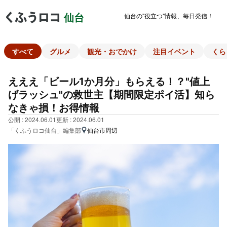
仙台の"役立つ"情報、毎日発信！
仙台
すべて
グルメ
観光・おでかけ
注目イベント
くら
えええ「ビール1か月分」もらえる！？"値上
げラッシュ"の救世主【期間限定ポイ活】知ら
なきゃ損！お得情報
公開 : 2024.06.01
更新 : 2024.06.01
「くふうロコ仙台」編集部
仙台市周辺