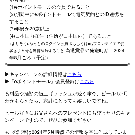
(1)eポイントモールの会員であること
(2)期間中にeポイントモールで電気契約とのID連携を
すること
(3)年齢が20歳以上
(4)日本国内在住（住所が日本国内）であること
※よりそうeねっとのログイン会員IDもしくはmyフロンティアのお
当選賞品の発送時期：2024
客さま番号を連携登録すること
年8月ごろ（予定）
▶︎キャンペーンの詳細情報は
こちら
▶︎「eポイントモール」会員登録は
こちら
食料品や酒類の値上げラッシュが続く昨今、ビール1か月
分がもらえたら、家計にとっても嬉しいですね。
ビール好きなお父さんへのプレゼントにもぴったりのキャ
ンペーンですので、ぜひご参加ください！
※この記事は2024年5月時点での情報を基に作成していま