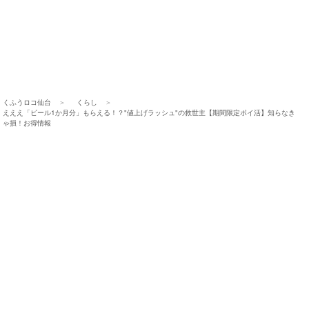
くふうロコ仙台
くらし
えええ「ビール1か月分」もらえる！？"値上げラッシュ"の救世主【期間限定ポイ活】知らなき
ゃ損！お得情報