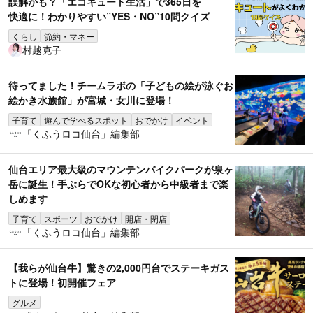
誤解かも？「エコキュート生活」で365日を
快適に！わかりやすい”YES・NO”10問クイズ
くらし
節約・マネー
村越克子
待ってました！チームラボの「子どもの絵が泳ぐお
絵かき水族館」が宮城・女川に登場！
子育て
遊んで学べるスポット
おでかけ
イベント
「くふうロコ仙台」編集部
仙台エリア最大級のマウンテンバイクパークが泉ヶ
岳に誕生！手ぶらでOKな初心者から中級者まで楽
しめます
子育て
スポーツ
おでかけ
開店・閉店
「くふうロコ仙台」編集部
【我らが仙台牛】驚きの2,000円台でステーキガス
トに登場！初開催フェア
グルメ