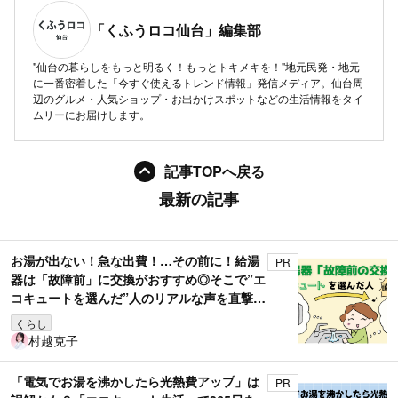
「くふうロコ仙台」編集部
"仙台の暮らしをもっと明るく！もっとトキメキを！"地元民発・地元
に一番密着した「今すぐ使えるトレンド情報」発信メディア。仙台周
辺のグルメ・人気ショップ・お出かけスポットなどの生活情報をタイ
ムリーにお届けします。
記事TOPへ戻る
最新の記事
お湯が出ない！急な出費！…その前に！給湯
PR
器は「故障前」に交換がおすすめ◎そこで”エ
コキュートを選んだ”人のリアルな声を直撃取
材！
くらし
村越克子
「電気でお湯を沸かしたら光熱費アップ」は
PR