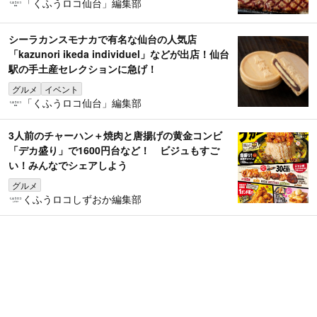
「くふうロコ仙台」編集部
シーラカンスモナカで有名な仙台の人気店
「kazunori ikeda individuel」などが出店！仙台
駅の手土産セレクションに急げ！
グルメ
イベント
「くふうロコ仙台」編集部
3人前のチャーハン＋焼肉と唐揚げの黄金コンビ
「デカ盛り」で1600円台など！ ビジュもすご
い！みんなでシェアしよう
グルメ
くふうロコしずおか編集部