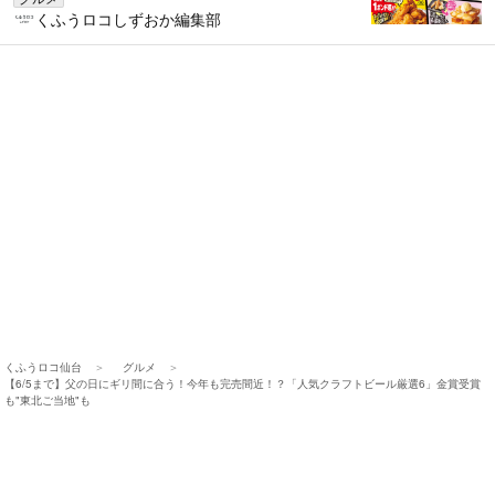
くふうロコしずおか編集部
くふうロコ仙台
グルメ
【6/5まで】父の日にギリ間に合う！今年も完売間近！？「人気クラフトビール厳選6」金賞受賞
も"東北ご当地"も