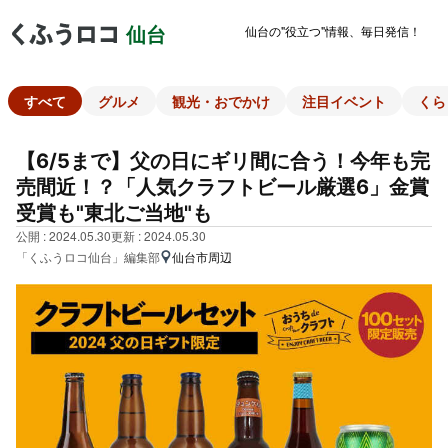
仙台の"役立つ"情報、毎日発信！
仙台
すべて
グルメ
観光・おでかけ
注目イベント
くら
【6/5まで】父の日にギリ間に合う！今年も完
売間近！？「人気クラフトビール厳選6」金賞
受賞も"東北ご当地"も
公開 : 2024.05.30
更新 : 2024.05.30
「くふうロコ仙台」編集部
仙台市周辺