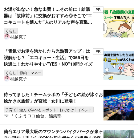
お湯が出ない！急な出費！…その前に！給湯
PR
器は「故障前」に交換がおすすめ◎そこで”エ
コキュートを選んだ”人のリアルな声を直撃取
材！
くらし
村越克子
「電気でお湯を沸かしたら光熱費アップ」は
PR
誤解かも？「エコキュート生活」で365日を
快適に！わかりやすい”YES・NO”10問クイズ
くらし
節約・マネー
村越克子
待ってました！チームラボの「子どもの絵が泳ぐお
絵かき水族館」が宮城・女川に登場！
子育て
遊んで学べるスポット
おでかけ
イベント
「くふうロコ仙台」編集部
仙台エリア最大級のマウンテンバイクパークが泉ヶ
岳に誕生！手ぶらでOKな初心者から中級者まで楽