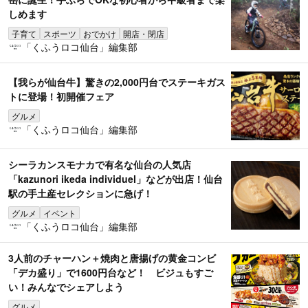
しめます
子育て
スポーツ
おでかけ
開店・閉店
「くふうロコ仙台」編集部
【我らが仙台牛】驚きの2,000円台でステーキガス
トに登場！初開催フェア
グルメ
「くふうロコ仙台」編集部
シーラカンスモナカで有名な仙台の人気店
「kazunori ikeda individuel」などが出店！仙台
駅の手土産セレクションに急げ！
グルメ
イベント
「くふうロコ仙台」編集部
3人前のチャーハン＋焼肉と唐揚げの黄金コンビ
「デカ盛り」で1600円台など！ ビジュもすご
い！みんなでシェアしよう
グルメ