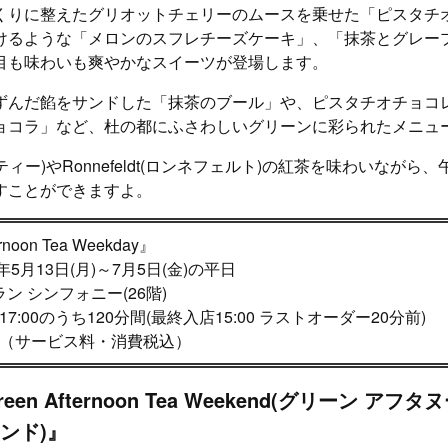
くりに整えたグリオットチェリーのムースを乗せた「ピスタチ
けるような「メロンのスフレチーズケーキ」、「抹茶とグレー
目も味わいも爽やかなスイーツが登場します。
ずんだ餡をサンドした「抹茶のブール」や、ピスタチオチョコ
ョコラ」など、杜の都にふさわしいグリーンに彩られたメニュ
ジン ティー)やRonnefeldt(ロンネフェルト)の紅茶を味わいなが
すことができますよ。
rnoon Tea Weekday』
年5月13日(月)～7月5日(金)の平日
ン シンフォニー(26階)
～17:00のうち120分間(最終入店15:00 ラストオーダー20分前)
0円（サービス料・消費税込）
en Afternoon Tea Weekend(グリーン アフ
ンド)』