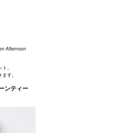
fternoon
ント。
きます。
タヌーンティー