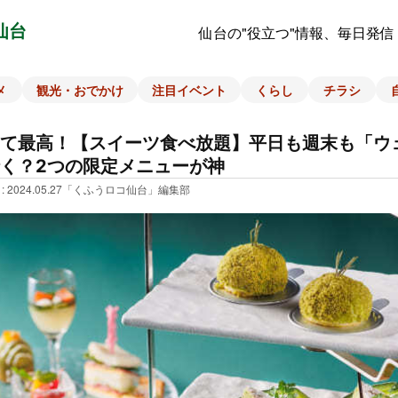
仙台
仙台の"役立つ"情報、毎日発信
メ
観光・おでかけ
注目イベント
くらし
チラシ
て最高！【スイーツ食べ放題】平日も週末も「ウ
く？2つの限定メニューが神
: 2024.05.27
「くふうロコ仙台」編集部