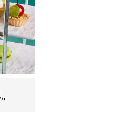
』
ド)』