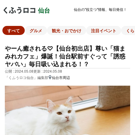
仙台の"役立つ"情報、毎日発信！
仙台
すべて
グルメ
観光・おでかけ
注目イベント
くら
やーん癒される♡【仙台初出店】尊い「猫ま
みれカフェ」爆誕！仙台駅前すぐって「誘惑
ヤバい」毎日吸い込まれる！？
公開 : 2024.05.08
更新 : 2024.05.08
「くふうロコ仙台」編集部
仙台市周辺