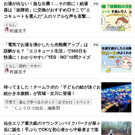
お湯が出ない！急な出費！…その前に！給湯
PR
器は「故障前」に交換がおすすめ◎そこで”エ
コキュートを選んだ”人のリアルな声を直撃取
材！
くらし
村越克子
「電気でお湯を沸かしたら光熱費アップ」は
PR
誤解かも？「エコキュート生活」で365日を
快適に！わかりやすい”YES・NO”10問クイズ
くらし
節約・マネー
村越克子
待ってました！チームラボの「子どもの絵が泳ぐお
絵かき水族館」が宮城・女川に登場！
子育て
遊んで学べるスポット
おでかけ
イベント
「くふうロコ仙台」編集部
仙台エリア最大級のマウンテンバイクパークが泉ヶ
岳に誕生！手ぶらでOKな初心者から中級者まで楽