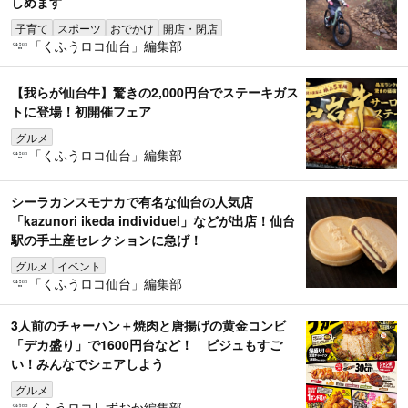
しめます
子育て
スポーツ
おでかけ
開店・閉店
「くふうロコ仙台」編集部
【我らが仙台牛】驚きの2,000円台でステーキガス
トに登場！初開催フェア
グルメ
「くふうロコ仙台」編集部
シーラカンスモナカで有名な仙台の人気店
「kazunori ikeda individuel」などが出店！仙台
駅の手土産セレクションに急げ！
グルメ
イベント
「くふうロコ仙台」編集部
3人前のチャーハン＋焼肉と唐揚げの黄金コンビ
「デカ盛り」で1600円台など！ ビジュもすご
い！みんなでシェアしよう
グルメ
くふうロコしずおか編集部