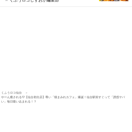
くふうロコ仙台
やーん癒される♡【仙台初出店】尊い「猫まみれカフェ」爆誕！仙台駅前すぐって「誘惑ヤバ
い」毎日吸い込まれる！？