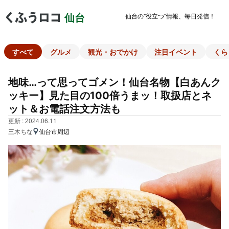
仙台の"役立つ"情報、毎日発信！
仙台
すべて
グルメ
観光・おでかけ
注目イベント
くら
地味…って思ってゴメン！仙台名物【白あんク
ッキー】見た目の100倍うまッ！取扱店とネ
ット＆お電話注文方法も
更新 : 2024.06.11
三木ちな
仙台市周辺