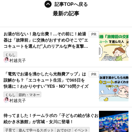
記事TOPへ戻る
最新の記事
お湯が出ない！急な出費！…その前に！給湯
PR
器は「故障前」に交換がおすすめ◎そこで”エ
コキュートを選んだ”人のリアルな声を直撃取
材！
くらし
村越克子
「電気でお湯を沸かしたら光熱費アップ」は
PR
誤解かも？「エコキュート生活」で365日を
快適に！わかりやすい”YES・NO”10問クイズ
くらし
節約・マネー
村越克子
待ってました！チームラボの「子どもの絵が泳ぐお
絵かき水族館」が宮城・女川に登場！
子育て
遊んで学べるスポット
おでかけ
イベント