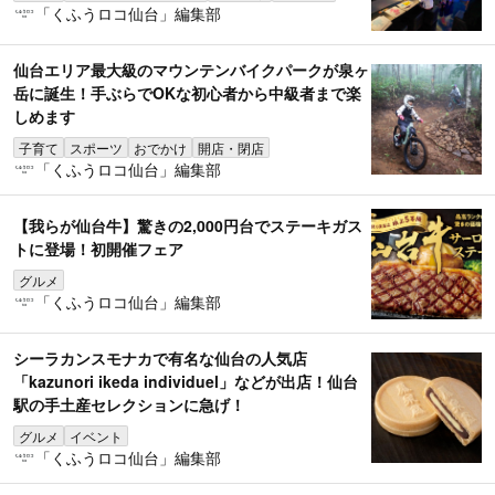
「くふうロコ仙台」編集部
仙台エリア最大級のマウンテンバイクパークが泉ヶ
岳に誕生！手ぶらでOKな初心者から中級者まで楽
しめます
子育て
スポーツ
おでかけ
開店・閉店
「くふうロコ仙台」編集部
【我らが仙台牛】驚きの2,000円台でステーキガス
トに登場！初開催フェア
グルメ
「くふうロコ仙台」編集部
シーラカンスモナカで有名な仙台の人気店
「kazunori ikeda individuel」などが出店！仙台
駅の手土産セレクションに急げ！
グルメ
イベント
「くふうロコ仙台」編集部