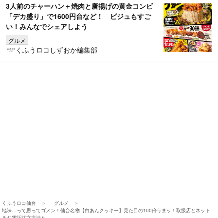
3人前のチャーハン＋焼肉と唐揚げの黄金コンビ
「デカ盛り」で1600円台など！ ビジュもすご
い！みんなでシェアしよう
グルメ
くふうロコしずおか編集部
くふうロコ仙台
グルメ
地味…って思ってゴメン！仙台名物【白あんクッキー】見た目の100倍うまッ！取扱店とネット
＆お電話注文方法も