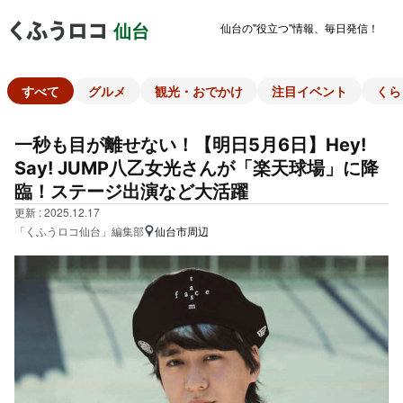
仙台の"役立つ"情報、毎日発信！
仙台
すべて
グルメ
観光・おでかけ
注目イベント
くら
一秒も目が離せない！【明日5月6日】Hey!
Say! JUMP八乙女光さんが「楽天球場」に降
臨！ステージ出演など大活躍
更新 : 2025.12.17
「くふうロコ仙台」編集部
仙台市周辺