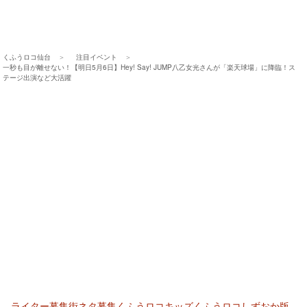
くふうロコ仙台
注目イベント
一秒も目が離せない！【明日5月6日】Hey! Say! JUMP八乙女光さんが「楽天球場」に降臨！ス
テージ出演など大活躍
ライター募集
街ネタ募集
くふうロコキッズ
くふうロコしずおか版