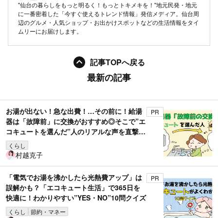
"仙台の暮らしをもっと明るく！もっとトキメキを！"地元民発・地元
に一番密着した「今すぐ使えるトレンド情報」発信メディア。仙台周
辺のグルメ・人気ショップ・お出かけスポットなどの生活情報をタイ
ムリーにお届けします。
記事TOPへ戻る
最新の記事
お湯が出ない！急な出費！…その前に！給湯
PR
器は「故障前」に交換がおすすめ◎そこで”エ
コキュートを選んだ”人のリアルな声を直撃取
材！
くらし
村越克子
「電気でお湯を沸かしたら光熱費アップ」は
PR
誤解かも？「エコキュート生活」で365日を
快適に！わかりやすい”YES・NO”10問クイズ
くらし
節約・マネー