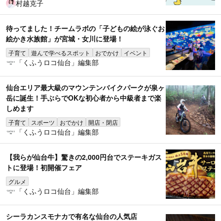
村越克子
待ってました！チームラボの「子どもの絵が泳ぐお
絵かき水族館」が宮城・女川に登場！
子育て
遊んで学べるスポット
おでかけ
イベント
「くふうロコ仙台」編集部
仙台エリア最大級のマウンテンバイクパークが泉ヶ
岳に誕生！手ぶらでOKな初心者から中級者まで楽
しめます
子育て
スポーツ
おでかけ
開店・閉店
「くふうロコ仙台」編集部
【我らが仙台牛】驚きの2,000円台でステーキガス
トに登場！初開催フェア
グルメ
「くふうロコ仙台」編集部
シーラカンスモナカで有名な仙台の人気店